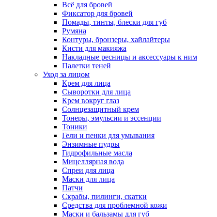
Всё для бровей
Фиксатор для бровей
Помады, тинты, блески для губ
Румяна
Контуры, бронзеры, хайлайтеры
Кисти для макияжа
Накладные ресницы и аксессуары к ним
Палетки теней
Уход за лицом
Крем для лица
Сыворотки для лица
Крем вокруг глаз
Солнцезащитный крем
Тонеры, эмульсии и эссенции
Тоники
Гели и пенки для умывания
Энзимные пудры
Гидрофильные масла
Мицеллярная вода
Спреи для лица
Маски для лица
Патчи
Скрабы, пилинги, скатки
Средства для проблемной кожи
Маски и бальзамы для губ