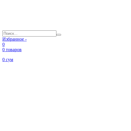
Избранное -
0
0 товаров
0
сум