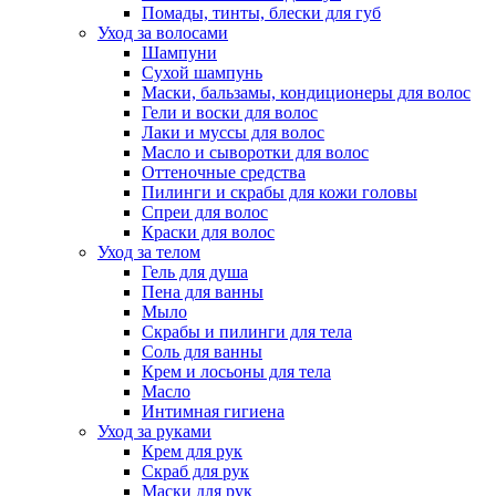
Помады, тинты, блески для губ
Уход за волосами
Шампуни
Сухой шампунь
Маски, бальзамы, кондиционеры для волос
Гели и воски для волос
Лаки и муссы для волос
Масло и сыворотки для волос
Оттеночные средства
Пилинги и скрабы для кожи головы
Спреи для волос
Краски для волос
Уход за телом
Гель для душа
Пена для ванны
Мыло
Скрабы и пилинги для тела
Соль для ванны
Крем и лосьоны для тела
Масло
Интимная гигиена
Уход за руками
Крем для рук
Скраб для рук
Маски для рук