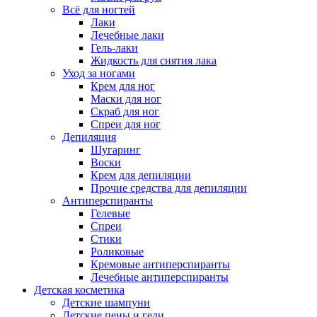
Всё для ногтей
Лаки
Лечебные лаки
Гель-лаки
Жидкость для снятия лака
Уход за ногами
Крем для ног
Маски для ног
Скраб для ног
Спреи для ног
Депиляция
Шугаринг
Воски
Крем для депиляции
Прочие средства для депиляции
Антиперспиранты
Гелевые
Спреи
Стики
Роликовые
Кремовые антиперспиранты
Лечебные антиперспиранты
Детская косметика
Детские шампуни
Детские пены и гели