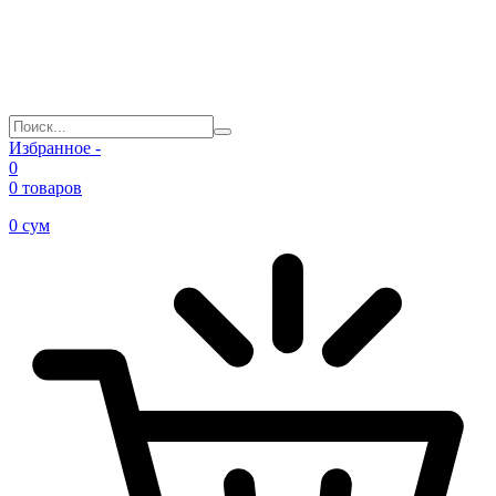
Избранное -
0
0 товаров
0
сум