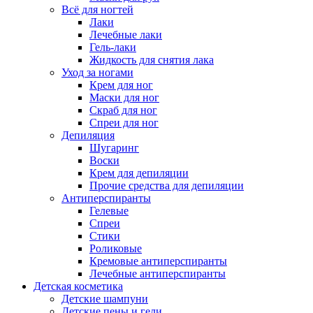
Всё для ногтей
Лаки
Лечебные лаки
Гель-лаки
Жидкость для снятия лака
Уход за ногами
Крем для ног
Маски для ног
Скраб для ног
Спреи для ног
Депиляция
Шугаринг
Воски
Крем для депиляции
Прочие средства для депиляции
Антиперспиранты
Гелевые
Спреи
Стики
Роликовые
Кремовые антиперспиранты
Лечебные антиперспиранты
Детская косметика
Детские шампуни
Детские пены и гели