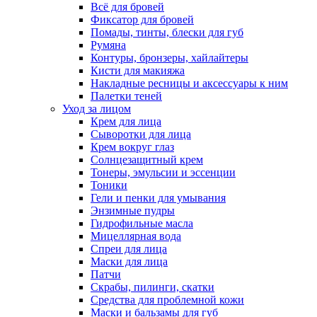
Всё для бровей
Фиксатор для бровей
Помады, тинты, блески для губ
Румяна
Контуры, бронзеры, хайлайтеры
Кисти для макияжа
Накладные ресницы и аксессуары к ним
Палетки теней
Уход за лицом
Крем для лица
Сыворотки для лица
Крем вокруг глаз
Солнцезащитный крем
Тонеры, эмульсии и эссенции
Тоники
Гели и пенки для умывания
Энзимные пудры
Гидрофильные масла
Мицеллярная вода
Спреи для лица
Маски для лица
Патчи
Скрабы, пилинги, скатки
Средства для проблемной кожи
Маски и бальзамы для губ