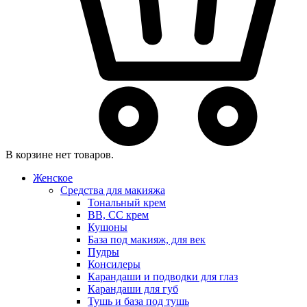
В корзине нет товаров.
Женское
Средства для макияжа
Тональный крем
BB, CC крем
Кушоны
База под макияж, для век
Пудры
Консилеры
Карандаши и подводки для глаз
Карандаши для губ
Тушь и база под тушь