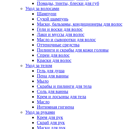
Помады, тинты, блески для губ
Уход за волосами
Шампуни
Сухой шампунь
Маски, бальзамы, кондиционеры для волос
Гели и воски для волос
Лаки и муссы для волос
Масло и сыворотки для волос
Оттеночные средства
Пилинги и скрабы для кожи головы
Спреи для волос
Краски для волос
Уход за телом
Гель для душа
Пена для ванны
Мыло
Скрабы и пилинги для тела
Соль для ванны
Крем и лосьоны для тела
Масло
Интимная гигиена
Уход за руками
Крем для рук
Скраб для рук
Маски для рук