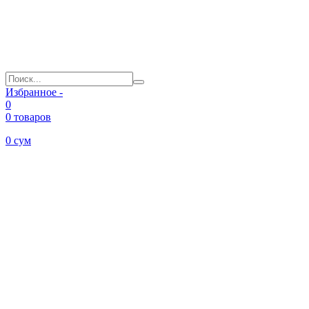
Избранное -
0
0 товаров
0
сум