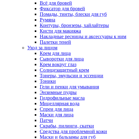
Всё для бровей
Фиксатор для бровей
Помады, тинты, блески для губ
Румяна
Контуры, бронзеры, хайлайтеры
Кисти для макияжа
Накладные ресницы и аксессуары к ним
Палетки теней
Уход за лицом
Крем для лица
Сыворотки для лица
Крем вокруг глаз
Солнцезащитный крем
Тонеры, эмульсии и эссенции
Тоники
Гели и пенки для умывания
Энзимные пудры
Гидрофильные масла
Мицеллярная вода
Спреи для лица
Маски для лица
Патчи
Скрабы, пилинги, скатки
Средства для проблемной кожи
Маски и бальзамы для губ