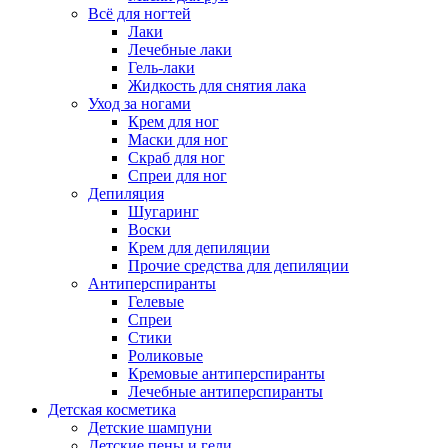
Всё для ногтей
Лаки
Лечебные лаки
Гель-лаки
Жидкость для снятия лака
Уход за ногами
Крем для ног
Маски для ног
Скраб для ног
Спреи для ног
Депиляция
Шугаринг
Воски
Крем для депиляции
Прочие средства для депиляции
Антиперспиранты
Гелевые
Спреи
Стики
Роликовые
Кремовые антиперспиранты
Лечебные антиперспиранты
Детская косметика
Детские шампуни
Детские пены и гели