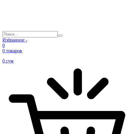
Избранное -
0
0 товаров
0
сум