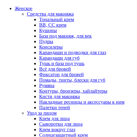
Женское
Средства для макияжа
Тональный крем
BB, CC крем
Кушоны
База под макияж, для век
Пудры
Консилеры
Карандаши и подводки для глаз
Карандаши для губ
Тушь и база под тушь
Всё для бровей
Фиксатор для бровей
Помады, тинты, блески для губ
Румяна
Контуры, бронзеры, хайлайтеры
Кисти для макияжа
Накладные ресницы и аксессуары к ним
Палетки теней
Уход за лицом
Крем для лица
Сыворотки для лица
Крем вокруг глаз
Солнцезащитный крем