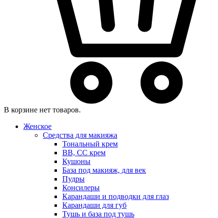
В корзине нет товаров.
Женское
Средства для макияжа
Тональный крем
BB, CC крем
Кушоны
База под макияж, для век
Пудры
Консилеры
Карандаши и подводки для глаз
Карандаши для губ
Тушь и база под тушь