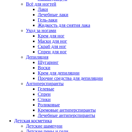
Всё для ногтей
Лаки
Лечебные лаки
Гель-лаки
Жидкость для снятия лака
Уход за ногами
Крем для ног
Маски для ног
Скраб для ног
Спреи для ног
Депиляция
Шугаринг
Воски
Крем для депиляции
Прочие средства для депиляции
Антиперспиранты
Гелевые
Спреи
Стики
Роликовые
Кремовые антиперспиранты
Лечебные антиперспиранты
Детская косметика
Детские шампуни
Детские пены и гели