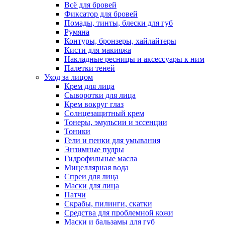
Всё для бровей
Фиксатор для бровей
Помады, тинты, блески для губ
Румяна
Контуры, бронзеры, хайлайтеры
Кисти для макияжа
Накладные ресницы и аксессуары к ним
Палетки теней
Уход за лицом
Крем для лица
Сыворотки для лица
Крем вокруг глаз
Солнцезащитный крем
Тонеры, эмульсии и эссенции
Тоники
Гели и пенки для умывания
Энзимные пудры
Гидрофильные масла
Мицеллярная вода
Спреи для лица
Маски для лица
Патчи
Скрабы, пилинги, скатки
Средства для проблемной кожи
Маски и бальзамы для губ