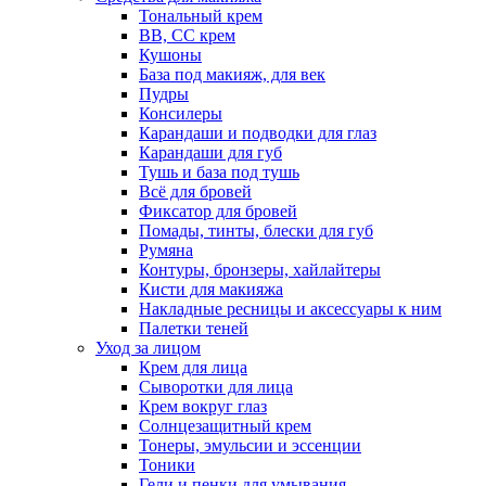
Тональный крем
BB, CC крем
Кушоны
База под макияж, для век
Пудры
Консилеры
Карандаши и подводки для глаз
Карандаши для губ
Тушь и база под тушь
Всё для бровей
Фиксатор для бровей
Помады, тинты, блески для губ
Румяна
Контуры, бронзеры, хайлайтеры
Кисти для макияжа
Накладные ресницы и аксессуары к ним
Палетки теней
Уход за лицом
Крем для лица
Сыворотки для лица
Крем вокруг глаз
Солнцезащитный крем
Тонеры, эмульсии и эссенции
Тоники
Гели и пенки для умывания