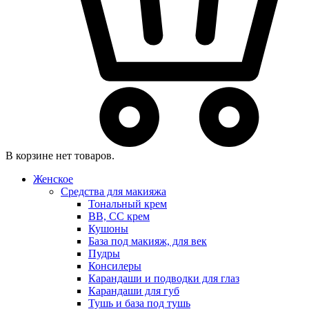
В корзине нет товаров.
Женское
Средства для макияжа
Тональный крем
BB, CC крем
Кушоны
База под макияж, для век
Пудры
Консилеры
Карандаши и подводки для глаз
Карандаши для губ
Тушь и база под тушь