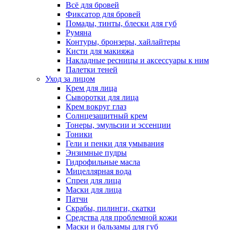
Всё для бровей
Фиксатор для бровей
Помады, тинты, блески для губ
Румяна
Контуры, бронзеры, хайлайтеры
Кисти для макияжа
Накладные ресницы и аксессуары к ним
Палетки теней
Уход за лицом
Крем для лица
Сыворотки для лица
Крем вокруг глаз
Солнцезащитный крем
Тонеры, эмульсии и эссенции
Тоники
Гели и пенки для умывания
Энзимные пудры
Гидрофильные масла
Мицеллярная вода
Спреи для лица
Маски для лица
Патчи
Скрабы, пилинги, скатки
Средства для проблемной кожи
Маски и бальзамы для губ