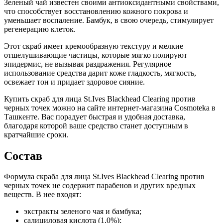
Зеленый чай известен своими антиоксидантными свойствами,
что способствует восстановлению кожного покрова и
уменьшает воспаление. Бамбук, в свою очередь, стимулирует
регенерацию клеток.
Этот скраб имеет кремообразную текстуру и мелкие
отшелушивающие частицы, которые мягко полируют
эпидермис, не вызывая раздражения. Регулярное
использование средства дарит коже гладкость, мягкость,
освежает тон и придает здоровое сияние.
Купить cкраб для лица St.Ives Blackhead Clearing против
черных точек можно на сайте интернет-магазина Cosmoteka в
Ташкенте. Вас порадует быстрая и удобная доставка,
благодаря которой ваше средство станет доступным в
кратчайшие сроки.
Состав
Формула скраба для лица St.Ives Blackhead Clearing против
черных точек не содержит парабенов и других вредных
веществ. В нее входят:
экстракты зеленого чая и бамбука;
салициловая кислота (1,0%);