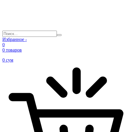
Избранное -
0
0 товаров
0
сум