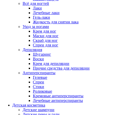
Всё для ногтей
Лаки
Лечебные лаки
Гель-лаки
Жидкость для снятия лака
Уход за ногами
Крем для ног
Маски для ног
Скраб для ног
Спреи для ног
Депиляция
Шугаринг
Воски
Крем для депиляции
Прочие средства для депиляции
Антиперспиранты
Гелевые
Спреи
Стики
Роликовые
Кремовые антиперспиранты
Лечебные антиперспиранты
Детская косметика
Детские шампуни
Детские пены и гели