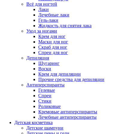
Всё для ногтей
Лаки
Лечебные лаки
Гель-лаки
Жидкость для снятия лака
Уход за ногами
Крем для ног
Маски для ног
Скраб для ног
Спреи для ног
Депиляция
Шугаринг
Воски
Крем для депиляции
Прочие средства для депиляции
Антиперспиранты
Гелевые
Спреи
Стики
Роликовые
Кремовые антиперспиранты
Лечебные антиперспиранты
Детская косметика
Детские шампуни
Детские пены и гели