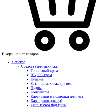
В корзине нет товаров.
Женское
Средства для макияжа
Тональный крем
BB, CC крем
Кушоны
База под макияж, для век
Пудры
Консилеры
Карандаши и подводки для глаз
Карандаши для губ
Тушь и база под тушь