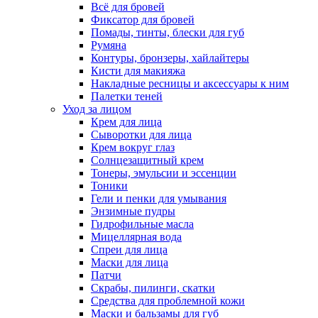
Всё для бровей
Фиксатор для бровей
Помады, тинты, блески для губ
Румяна
Контуры, бронзеры, хайлайтеры
Кисти для макияжа
Накладные ресницы и аксессуары к ним
Палетки теней
Уход за лицом
Крем для лица
Сыворотки для лица
Крем вокруг глаз
Солнцезащитный крем
Тонеры, эмульсии и эссенции
Тоники
Гели и пенки для умывания
Энзимные пудры
Гидрофильные масла
Мицеллярная вода
Спреи для лица
Маски для лица
Патчи
Скрабы, пилинги, скатки
Средства для проблемной кожи
Маски и бальзамы для губ