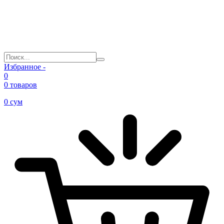
Избранное -
0
0 товаров
0
сум