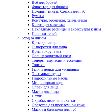
Всё для бровей
Фиксатор для бровей
Помады, тинты, блески для губ
Румяна
Контуры, бронзеры, хайлайтеры
Кисти для макияжа
Накладные ресницы и аксессуары к ним
Палетки теней
Уход за лицом
Крем для лица
Сыворотки для лица
Крем вокруг глаз
Солнцезащитный крем
Тонеры, эмульсии и эссенции
Тоники
Гели и пенки для умывания
Энзимные пудры
Гидрофильные масла
Мицеллярная вода
Спреи для лица
Маски для лица
Патчи
Скрабы, пилинги, скатки
Средства для проблемной кожи
Маски и бальзамы для губ