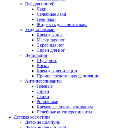
Всё для ногтей
Лаки
Лечебные лаки
Гель-лаки
Жидкость для снятия лака
Уход за ногами
Крем для ног
Маски для ног
Скраб для ног
Спреи для ног
Депиляция
Шугаринг
Воски
Крем для депиляции
Прочие средства для депиляции
Антиперспиранты
Гелевые
Спреи
Стики
Роликовые
Кремовые антиперспиранты
Лечебные антиперспиранты
Детская косметика
Детские шампуни
Детские пены и гели