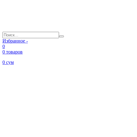
Избранное -
0
0 товаров
0
сум