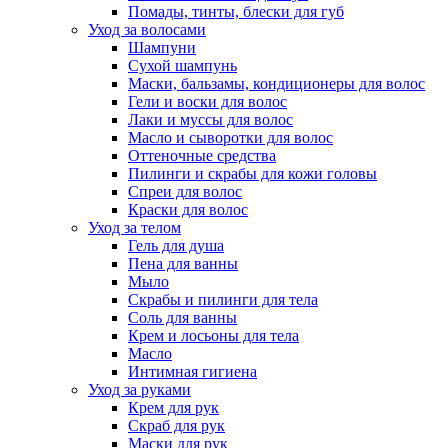
Помады, тинты, блески для губ
Уход за волосами
Шампуни
Сухой шампунь
Маски, бальзамы, кондиционеры для волос
Гели и воски для волос
Лаки и муссы для волос
Масло и сыворотки для волос
Оттеночные средства
Пилинги и скрабы для кожи головы
Спреи для волос
Краски для волос
Уход за телом
Гель для душа
Пена для ванны
Мыло
Скрабы и пилинги для тела
Соль для ванны
Крем и лосьоны для тела
Масло
Интимная гигиена
Уход за руками
Крем для рук
Скраб для рук
Маски для рук