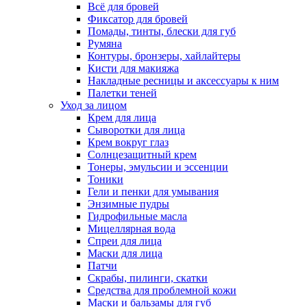
Всё для бровей
Фиксатор для бровей
Помады, тинты, блески для губ
Румяна
Контуры, бронзеры, хайлайтеры
Кисти для макияжа
Накладные ресницы и аксессуары к ним
Палетки теней
Уход за лицом
Крем для лица
Сыворотки для лица
Крем вокруг глаз
Солнцезащитный крем
Тонеры, эмульсии и эссенции
Тоники
Гели и пенки для умывания
Энзимные пудры
Гидрофильные масла
Мицеллярная вода
Спреи для лица
Маски для лица
Патчи
Скрабы, пилинги, скатки
Средства для проблемной кожи
Маски и бальзамы для губ