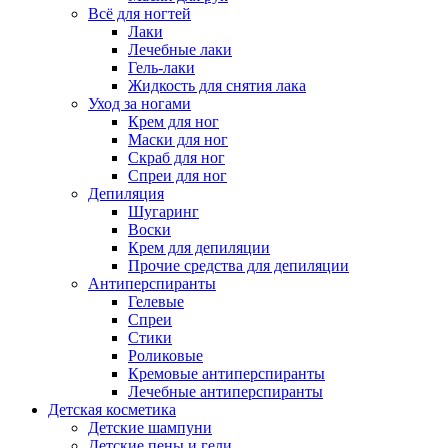
Всё для ногтей
Лаки
Лечебные лаки
Гель-лаки
Жидкость для снятия лака
Уход за ногами
Крем для ног
Маски для ног
Скраб для ног
Спреи для ног
Депиляция
Шугаринг
Воски
Крем для депиляции
Прочие средства для депиляции
Антиперспиранты
Гелевые
Спреи
Стики
Роликовые
Кремовые антиперспиранты
Лечебные антиперспиранты
Детская косметика
Детские шампуни
Детские пены и гели