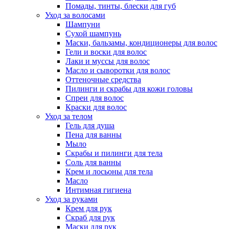
Помады, тинты, блески для губ
Уход за волосами
Шампуни
Сухой шампунь
Маски, бальзамы, кондиционеры для волос
Гели и воски для волос
Лаки и муссы для волос
Масло и сыворотки для волос
Оттеночные средства
Пилинги и скрабы для кожи головы
Спреи для волос
Краски для волос
Уход за телом
Гель для душа
Пена для ванны
Мыло
Скрабы и пилинги для тела
Соль для ванны
Крем и лосьоны для тела
Масло
Интимная гигиена
Уход за руками
Крем для рук
Скраб для рук
Маски для рук