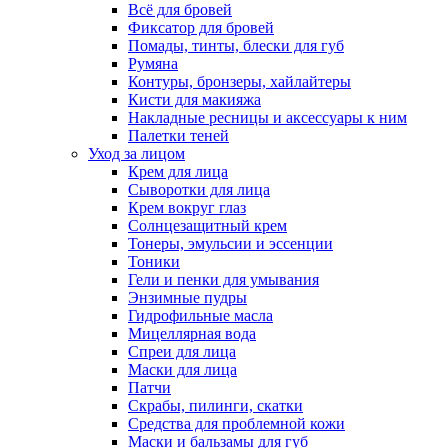
Всё для бровей
Фиксатор для бровей
Помады, тинты, блески для губ
Румяна
Контуры, бронзеры, хайлайтеры
Кисти для макияжа
Накладные ресницы и аксессуары к ним
Палетки теней
Уход за лицом
Крем для лица
Сыворотки для лица
Крем вокруг глаз
Солнцезащитный крем
Тонеры, эмульсии и эссенции
Тоники
Гели и пенки для умывания
Энзимные пудры
Гидрофильные масла
Мицеллярная вода
Спреи для лица
Маски для лица
Патчи
Скрабы, пилинги, скатки
Средства для проблемной кожи
Маски и бальзамы для губ