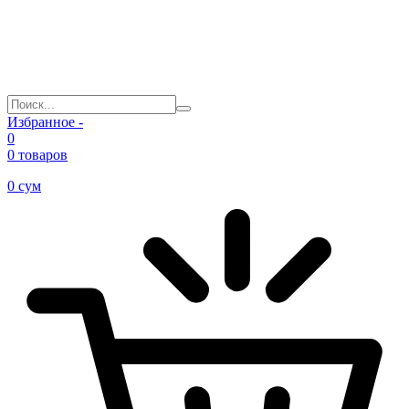
Избранное -
0
0 товаров
0
сум