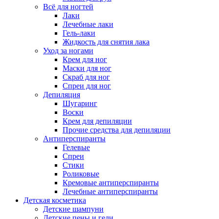
Всё для ногтей
Лаки
Лечебные лаки
Гель-лаки
Жидкость для снятия лака
Уход за ногами
Крем для ног
Маски для ног
Скраб для ног
Спреи для ног
Депиляция
Шугаринг
Воски
Крем для депиляции
Прочие средства для депиляции
Антиперспиранты
Гелевые
Спреи
Стики
Роликовые
Кремовые антиперспиранты
Лечебные антиперспиранты
Детская косметика
Детские шампуни
Детские пены и гели