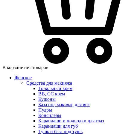
В корзине нет товаров.
Женское
Средства для макияжа
Тональный крем
BB, CC крем
Кушоны
База под макияж, для век
Пудры
Консилеры
Карандаши и подводки для глаз
Карандаши для губ
Тушь и база под тушь