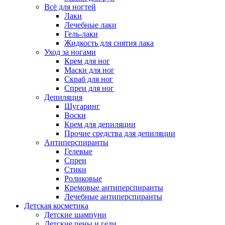
Всё для ногтей
Лаки
Лечебные лаки
Гель-лаки
Жидкость для снятия лака
Уход за ногами
Крем для ног
Маски для ног
Скраб для ног
Спреи для ног
Депиляция
Шугаринг
Воски
Крем для депиляции
Прочие средства для депиляции
Антиперспиранты
Гелевые
Спреи
Стики
Роликовые
Кремовые антиперспиранты
Лечебные антиперспиранты
Детская косметика
Детские шампуни
Детские пены и гели