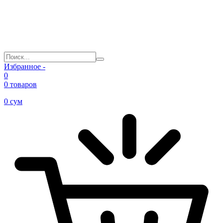
Избранное -
0
0 товаров
0
сум