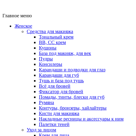
Главное меню
Женское
Средства для макияжа
Тональный крем
BB, CC крем
Кушоны
База под макияж, для век
Пудры
Консилеры
Карандаши и подводки для глаз
Карандаши для губ
Тушь и база под тушь
Всё для бровей
Фиксатор для бровей
Помады, тинты, блески для губ
Румяна
Контуры, бронзеры, хайлайтеры
Кисти для макияжа
Накладные ресницы и аксессуары к ним
Палетки теней
Уход за лицом
Крем для лица