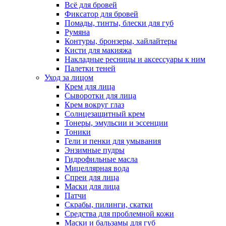
Всё для бровей
Фиксатор для бровей
Помады, тинты, блески для губ
Румяна
Контуры, бронзеры, хайлайтеры
Кисти для макияжа
Накладные ресницы и аксессуары к ним
Палетки теней
Уход за лицом
Крем для лица
Сыворотки для лица
Крем вокруг глаз
Солнцезащитный крем
Тонеры, эмульсии и эссенции
Тоники
Гели и пенки для умывания
Энзимные пудры
Гидрофильные масла
Мицеллярная вода
Спреи для лица
Маски для лица
Патчи
Скрабы, пилинги, скатки
Средства для проблемной кожи
Маски и бальзамы для губ