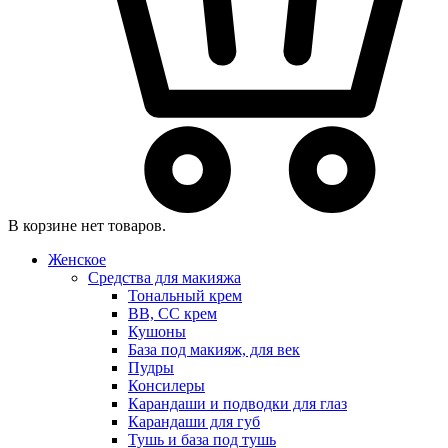
В корзине нет товаров.
Женское
Средства для макияжа
Тональный крем
BB, CC крем
Кушоны
База под макияж, для век
Пудры
Консилеры
Карандаши и подводки для глаз
Карандаши для губ
Тушь и база под тушь