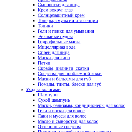
Сыворотки для лица
Крем вокруг глаз
Солнцезащитный крем
Тонеры, эмульсии и эссенции
Тоники
Гели и пенки для умывания
Энзимные пудры
Гидрофильные масла
Мицеллярная вода
Спреи для лица
Маски для лица
Патчи
Скрабы, пилинги, скатки
Средства для проблемной кожи
Маски и бальзамы для губ
Помады, тинты, блески для губ
Уход за волосами
Шампуни
Сухой шампунь
Маски, бальзамы, кондиционеры для волос
Гели и воски для волос
Лаки и муссы для волос
Масло и сыворотки для волос
Оттеночные средства
Пилинги и скрабы для кожи головы