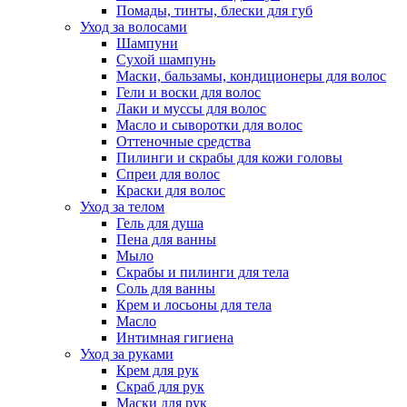
Помады, тинты, блески для губ
Уход за волосами
Шампуни
Сухой шампунь
Маски, бальзамы, кондиционеры для волос
Гели и воски для волос
Лаки и муссы для волос
Масло и сыворотки для волос
Оттеночные средства
Пилинги и скрабы для кожи головы
Спреи для волос
Краски для волос
Уход за телом
Гель для душа
Пена для ванны
Мыло
Скрабы и пилинги для тела
Соль для ванны
Крем и лосьоны для тела
Масло
Интимная гигиена
Уход за руками
Крем для рук
Скраб для рук
Маски для рук