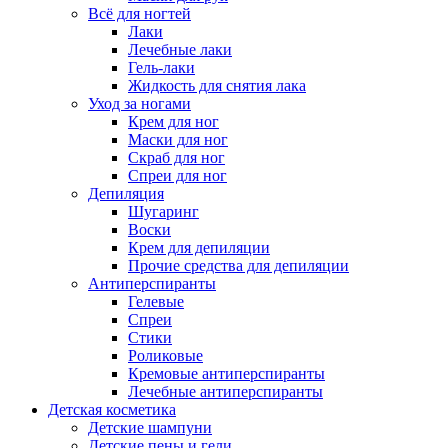
Всё для ногтей
Лаки
Лечебные лаки
Гель-лаки
Жидкость для снятия лака
Уход за ногами
Крем для ног
Маски для ног
Скраб для ног
Спреи для ног
Депиляция
Шугаринг
Воски
Крем для депиляции
Прочие средства для депиляции
Антиперспиранты
Гелевые
Спреи
Стики
Роликовые
Кремовые антиперспиранты
Лечебные антиперспиранты
Детская косметика
Детские шампуни
Детские пены и гели