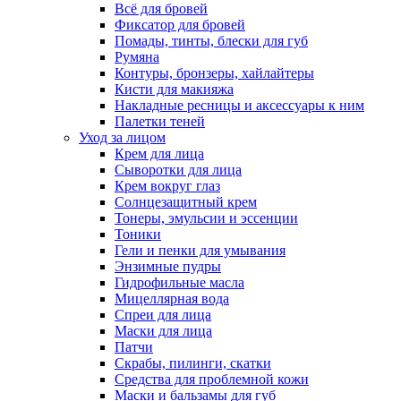
Всё для бровей
Фиксатор для бровей
Помады, тинты, блески для губ
Румяна
Контуры, бронзеры, хайлайтеры
Кисти для макияжа
Накладные ресницы и аксессуары к ним
Палетки теней
Уход за лицом
Крем для лица
Сыворотки для лица
Крем вокруг глаз
Солнцезащитный крем
Тонеры, эмульсии и эссенции
Тоники
Гели и пенки для умывания
Энзимные пудры
Гидрофильные масла
Мицеллярная вода
Спреи для лица
Маски для лица
Патчи
Скрабы, пилинги, скатки
Средства для проблемной кожи
Маски и бальзамы для губ