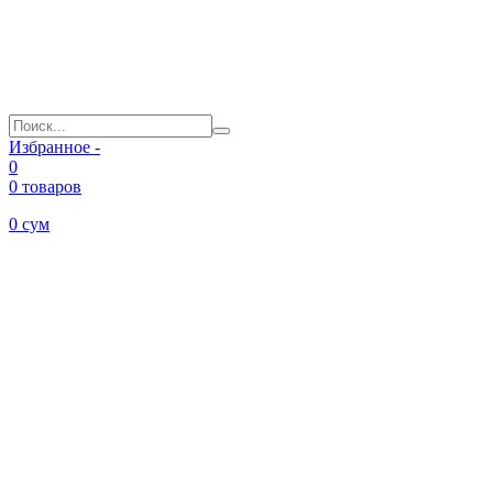
Избранное -
0
0 товаров
0
сум