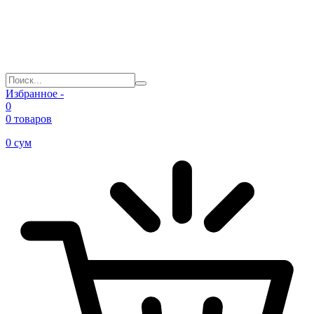
Избранное -
0
0 товаров
0
сум