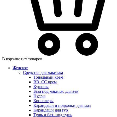
В корзине нет товаров.
Женское
Средства для макияжа
Тональный крем
BB, CC крем
Кушоны
База под макияж, для век
Пудры
Консилеры
Карандаши и подводки для глаз
Карандаши для губ
Тушь и база под тушь