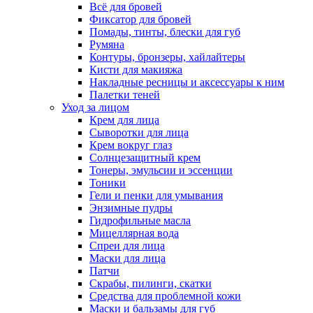
Всё для бровей
Фиксатор для бровей
Помады, тинты, блески для губ
Румяна
Контуры, бронзеры, хайлайтеры
Кисти для макияжа
Накладные ресницы и аксессуары к ним
Палетки теней
Уход за лицом
Крем для лица
Сыворотки для лица
Крем вокруг глаз
Солнцезащитный крем
Тонеры, эмульсии и эссенции
Тоники
Гели и пенки для умывания
Энзимные пудры
Гидрофильные масла
Мицеллярная вода
Спреи для лица
Маски для лица
Патчи
Скрабы, пилинги, скатки
Средства для проблемной кожи
Маски и бальзамы для губ