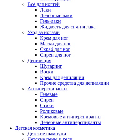
Всё для ногтей
Лаки
Лечебные лаки
Гель-лаки
Жидкость для снятия лака
Уход за ногами
Крем для ног
Маски для ног
Скраб для ног
Спреи для ног
Депиляция
Шугаринг
Воски
Крем для депиляции
Прочие средства для депиляции
Антиперспиранты
Гелевые
Спреи
Стики
Роликовые
Кремовые антиперспиранты
Лечебные антиперспиранты
Детская косметика
Детские шампуни
Детские пены и гели