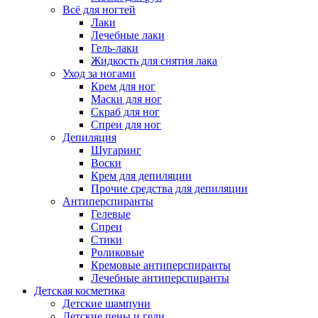
Всё для ногтей
Лаки
Лечебные лаки
Гель-лаки
Жидкость для снятия лака
Уход за ногами
Крем для ног
Маски для ног
Скраб для ног
Спреи для ног
Депиляция
Шугаринг
Воски
Крем для депиляции
Прочие средства для депиляции
Антиперспиранты
Гелевые
Спреи
Стики
Роликовые
Кремовые антиперспиранты
Лечебные антиперспиранты
Детская косметика
Детские шампуни
Детские пены и гели