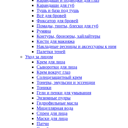
Карандаши и подводки для глаз
Карандаши для губ
Тушь и база под тушь
Всё для бровей
Фиксатор для бровей
Помады, тинты, блески для губ
Румяна
Контуры, бронзеры, хайлайтеры
Кисти для макияжа
Накладные ресницы и аксессуары к ним
Палетки теней
Уход за лицом
Крем для лица
Сыворотки для лица
Крем вокруг глаз
Солнцезащитный крем
Тонеры, эмульсии и эссенции
Тоники
Гели и пенки для умывания
Энзимные пудры
Гидрофильные масла
Мицеллярная вода
Спреи для лица
Маски для лица
Патчи