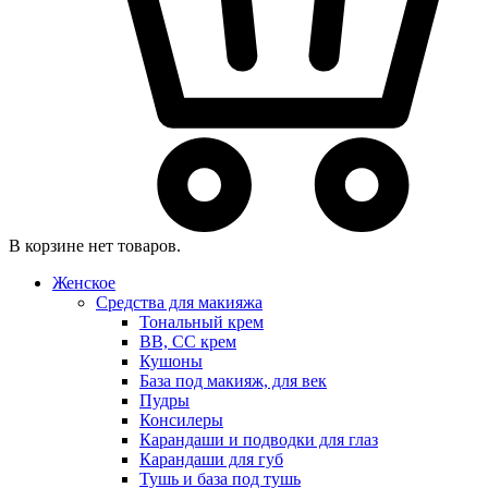
В корзине нет товаров.
Женское
Средства для макияжа
Тональный крем
BB, CC крем
Кушоны
База под макияж, для век
Пудры
Консилеры
Карандаши и подводки для глаз
Карандаши для губ
Тушь и база под тушь