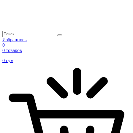
Избранное -
0
0 товаров
0
сум