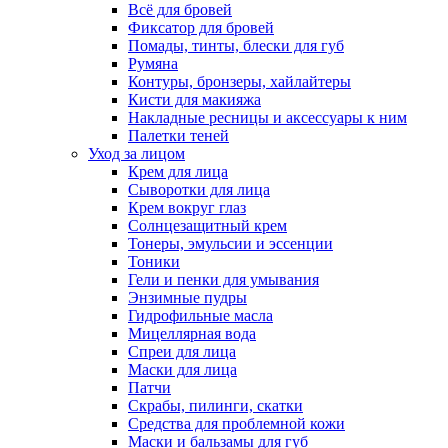
Всё для бровей
Фиксатор для бровей
Помады, тинты, блески для губ
Румяна
Контуры, бронзеры, хайлайтеры
Кисти для макияжа
Накладные ресницы и аксессуары к ним
Палетки теней
Уход за лицом
Крем для лица
Сыворотки для лица
Крем вокруг глаз
Солнцезащитный крем
Тонеры, эмульсии и эссенции
Тоники
Гели и пенки для умывания
Энзимные пудры
Гидрофильные масла
Мицеллярная вода
Спреи для лица
Маски для лица
Патчи
Скрабы, пилинги, скатки
Средства для проблемной кожи
Маски и бальзамы для губ