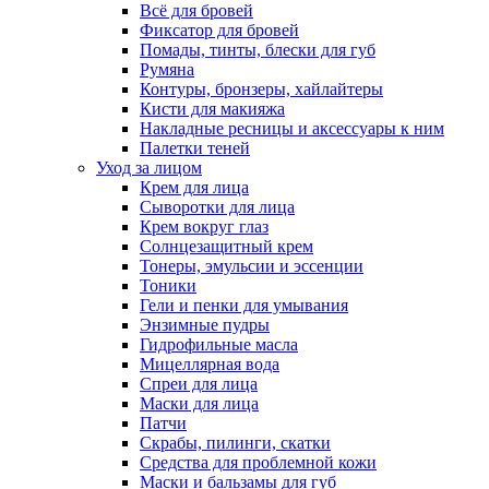
Всё для бровей
Фиксатор для бровей
Помады, тинты, блески для губ
Румяна
Контуры, бронзеры, хайлайтеры
Кисти для макияжа
Накладные ресницы и аксессуары к ним
Палетки теней
Уход за лицом
Крем для лица
Сыворотки для лица
Крем вокруг глаз
Солнцезащитный крем
Тонеры, эмульсии и эссенции
Тоники
Гели и пенки для умывания
Энзимные пудры
Гидрофильные масла
Мицеллярная вода
Спреи для лица
Маски для лица
Патчи
Скрабы, пилинги, скатки
Средства для проблемной кожи
Маски и бальзамы для губ