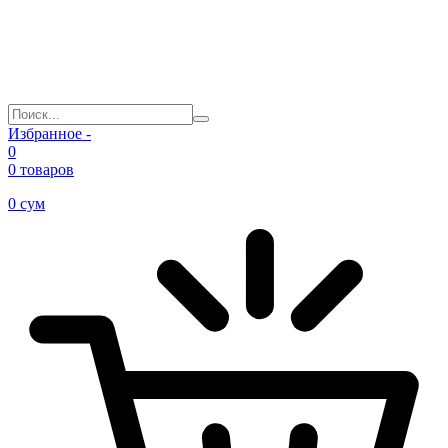
Избранное -
0
0 товаров
0
сум