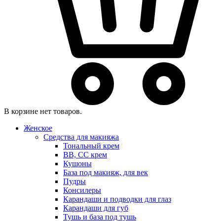
В корзине нет товаров.
Женское
Средства для макияжа
Тональный крем
BB, CC крем
Кушоны
База под макияж, для век
Пудры
Консилеры
Карандаши и подводки для глаз
Карандаши для губ
Тушь и база под тушь