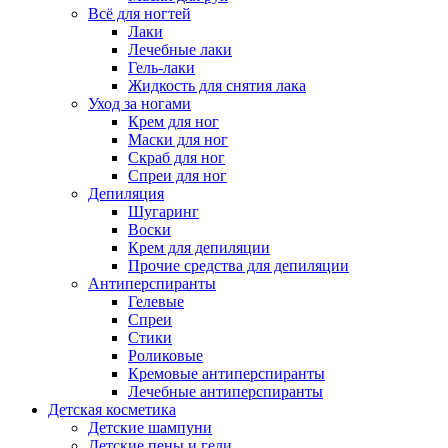
Всё для ногтей
Лаки
Лечебные лаки
Гель-лаки
Жидкость для снятия лака
Уход за ногами
Крем для ног
Маски для ног
Скраб для ног
Спреи для ног
Депиляция
Шугаринг
Воски
Крем для депиляции
Прочие средства для депиляции
Антиперспиранты
Гелевые
Спреи
Стики
Роликовые
Кремовые антиперспиранты
Лечебные антиперспиранты
Детская косметика
Детские шампуни
Детские пены и гели