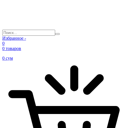
Избранное -
0
0 товаров
0
сум