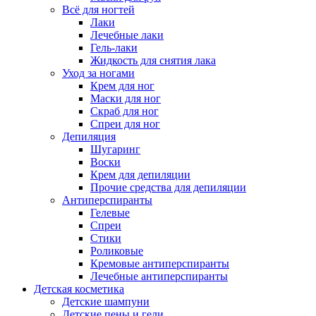
Всё для ногтей
Лаки
Лечебные лаки
Гель-лаки
Жидкость для снятия лака
Уход за ногами
Крем для ног
Маски для ног
Скраб для ног
Спреи для ног
Депиляция
Шугаринг
Воски
Крем для депиляции
Прочие средства для депиляции
Антиперспиранты
Гелевые
Спреи
Стики
Роликовые
Кремовые антиперспиранты
Лечебные антиперспиранты
Детская косметика
Детские шампуни
Детские пены и гели