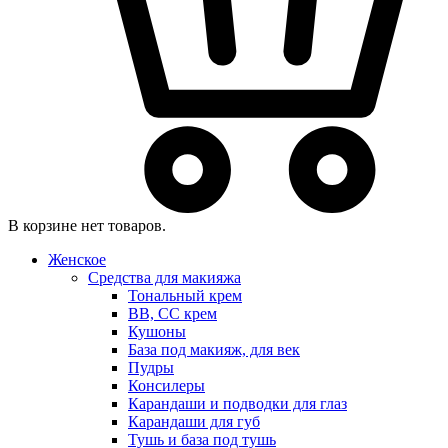
В корзине нет товаров.
Женское
Средства для макияжа
Тональный крем
BB, CC крем
Кушоны
База под макияж, для век
Пудры
Консилеры
Карандаши и подводки для глаз
Карандаши для губ
Тушь и база под тушь