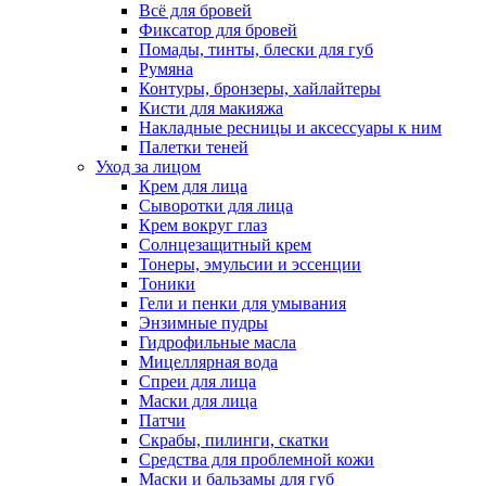
Всё для бровей
Фиксатор для бровей
Помады, тинты, блески для губ
Румяна
Контуры, бронзеры, хайлайтеры
Кисти для макияжа
Накладные ресницы и аксессуары к ним
Палетки теней
Уход за лицом
Крем для лица
Сыворотки для лица
Крем вокруг глаз
Солнцезащитный крем
Тонеры, эмульсии и эссенции
Тоники
Гели и пенки для умывания
Энзимные пудры
Гидрофильные масла
Мицеллярная вода
Спреи для лица
Маски для лица
Патчи
Скрабы, пилинги, скатки
Средства для проблемной кожи
Маски и бальзамы для губ