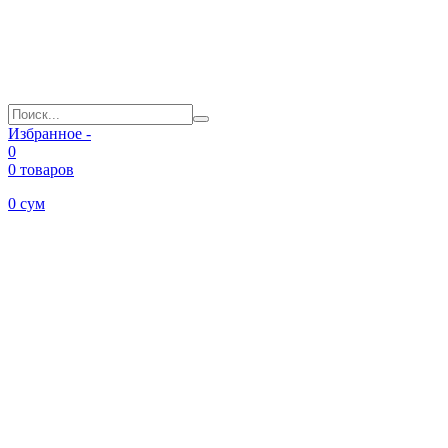
Избранное -
0
0 товаров
0
сум