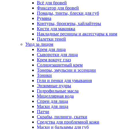
Всё для бровей
Фиксатор для бровей
Помады, тинты, блески для губ
Румяна
Контуры, бронзеры, хайлайтеры
Кисти для макияжа
Накладные ресницы и аксессуары к ним
Палетки теней
Уход за лицом
Крем для лица
Сыворотки для лица
Крем вокруг глаз
Солнцезащитный крем
Тонеры, эмульсии и эссенции
Тоники
Гели и пенки для умывания
Энзимные пудры
Гидрофильные масла
Мицеллярная вода
Спреи для лица
Маски для лица
Патчи
Скрабы, пилинги, скатки
Средства для проблемной кожи
Маски и бальзамы для губ