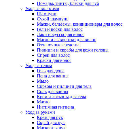
Помады, тинты, блески для губ
Уход за волосами
Шампуни
Сухой шампунь
Маски, бальзамы, кондиционеры для волос
Гели и воски для волос
Лаки и муссы для волос
Масло и сыворотки для волос
Оттеночные средства
Пилинги и скрабы для кожи головы
Спреи для волос
Краски для волос
Уход за телом
Гель для душа
Пена для ванны
Мыло
Скрабы и пилинги для тела
Соль для ванны
Крем и лосьоны для тела
Масло
Интимная гигиена
Уход за руками
Крем для рук
Скраб для рук
Маски для рук