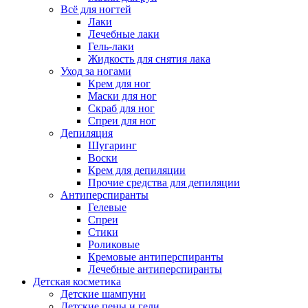
Всё для ногтей
Лаки
Лечебные лаки
Гель-лаки
Жидкость для снятия лака
Уход за ногами
Крем для ног
Маски для ног
Скраб для ног
Спреи для ног
Депиляция
Шугаринг
Воски
Крем для депиляции
Прочие средства для депиляции
Антиперспиранты
Гелевые
Спреи
Стики
Роликовые
Кремовые антиперспиранты
Лечебные антиперспиранты
Детская косметика
Детские шампуни
Детские пены и гели