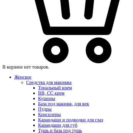
В корзине нет товаров.
Женское
Средства для макияжа
Тональный крем
BB, CC крем
Кушоны
База под макияж, для век
Пудры
Консилеры
Карандаши и подводки для глаз
Карандаши для губ
Тушь и база под тушь