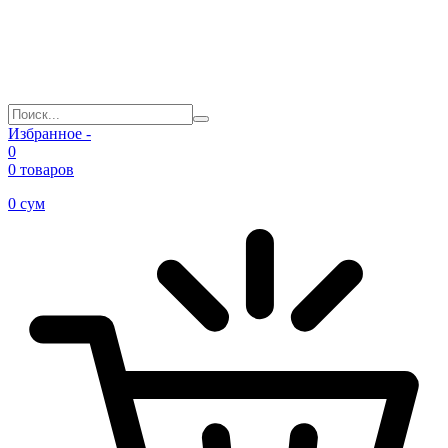
Избранное -
0
0 товаров
0
сум