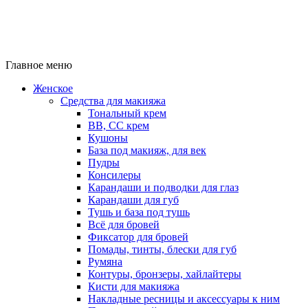
Главное меню
Женское
Средства для макияжа
Тональный крем
BB, CC крем
Кушоны
База под макияж, для век
Пудры
Консилеры
Карандаши и подводки для глаз
Карандаши для губ
Тушь и база под тушь
Всё для бровей
Фиксатор для бровей
Помады, тинты, блески для губ
Румяна
Контуры, бронзеры, хайлайтеры
Кисти для макияжа
Накладные ресницы и аксессуары к ним