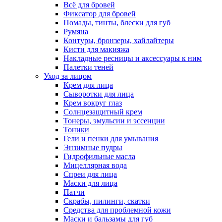
Всё для бровей
Фиксатор для бровей
Помады, тинты, блески для губ
Румяна
Контуры, бронзеры, хайлайтеры
Кисти для макияжа
Накладные ресницы и аксессуары к ним
Палетки теней
Уход за лицом
Крем для лица
Сыворотки для лица
Крем вокруг глаз
Солнцезащитный крем
Тонеры, эмульсии и эссенции
Тоники
Гели и пенки для умывания
Энзимные пудры
Гидрофильные масла
Мицеллярная вода
Спреи для лица
Маски для лица
Патчи
Скрабы, пилинги, скатки
Средства для проблемной кожи
Маски и бальзамы для губ