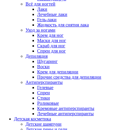
Всё для ногтей
Лаки
Лечебные лаки
Гель-лаки
Жидкость для снятия лака
Уход за ногами
Крем для ног
Маски для ног
Скраб для ног
Спреи для ног
Депиляция
Шугаринг
Воски
Крем для депиляции
Прочие средства для депиляции
Антиперспиранты
Гелевые
Спреи
Стики
Роликовые
Кремовые антиперспиранты
Лечебные антиперспиранты
Детская косметика
Детские шампуни
Детские пены и гели