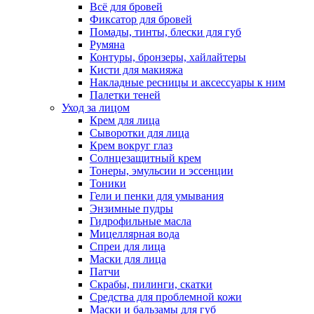
Всё для бровей
Фиксатор для бровей
Помады, тинты, блески для губ
Румяна
Контуры, бронзеры, хайлайтеры
Кисти для макияжа
Накладные ресницы и аксессуары к ним
Палетки теней
Уход за лицом
Крем для лица
Сыворотки для лица
Крем вокруг глаз
Солнцезащитный крем
Тонеры, эмульсии и эссенции
Тоники
Гели и пенки для умывания
Энзимные пудры
Гидрофильные масла
Мицеллярная вода
Спреи для лица
Маски для лица
Патчи
Скрабы, пилинги, скатки
Средства для проблемной кожи
Маски и бальзамы для губ