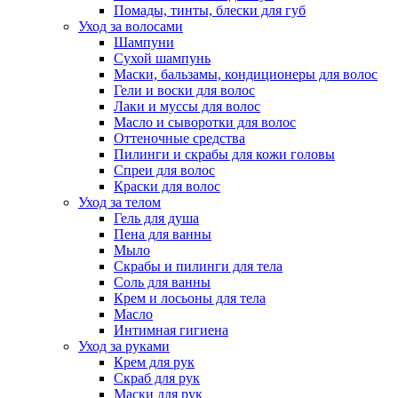
Помады, тинты, блески для губ
Уход за волосами
Шампуни
Сухой шампунь
Маски, бальзамы, кондиционеры для волос
Гели и воски для волос
Лаки и муссы для волос
Масло и сыворотки для волос
Оттеночные средства
Пилинги и скрабы для кожи головы
Спреи для волос
Краски для волос
Уход за телом
Гель для душа
Пена для ванны
Мыло
Скрабы и пилинги для тела
Соль для ванны
Крем и лосьоны для тела
Масло
Интимная гигиена
Уход за руками
Крем для рук
Скраб для рук
Маски для рук