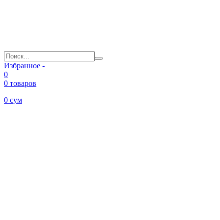
Избранное -
0
0 товаров
0
сум