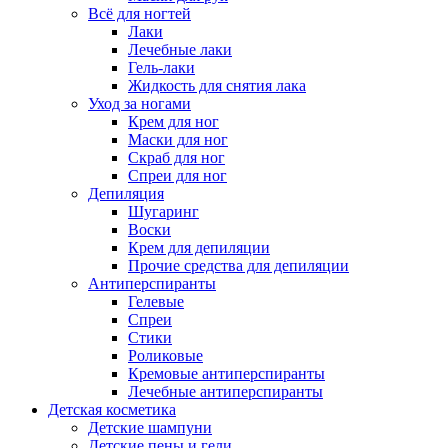
Всё для ногтей
Лаки
Лечебные лаки
Гель-лаки
Жидкость для снятия лака
Уход за ногами
Крем для ног
Маски для ног
Скраб для ног
Спреи для ног
Депиляция
Шугаринг
Воски
Крем для депиляции
Прочие средства для депиляции
Антиперспиранты
Гелевые
Спреи
Стики
Роликовые
Кремовые антиперспиранты
Лечебные антиперспиранты
Детская косметика
Детские шампуни
Детские пены и гели