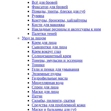
Всё для бровей
Фиксатор для бровей
Помады, тинты, блески для губ
Румяна
Контуры, бронзеры, хайлайтеры
Кисти для макияжа
Накладные ресницы и аксессуары к ним
Палетки теней
Уход за лицом
Крем для лица
Сыворотки для лица
Крем вокруг глаз
Солнцезащитный крем
Тонеры, эмульсии и эссенции
Тоники
Гели и пенки для умывания
Энзимные пудры
Гидрофильные масла
Мицеллярная вода
Спреи для лица
Маски для лица
Патчи
Скрабы, пилинги, скатки
Средства для проблемной кожи
Маски и бальзамы для губ