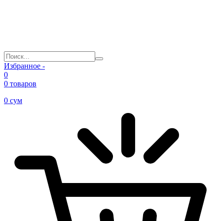
Избранное -
0
0 товаров
0
сум