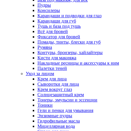
Пудры
Консилеры
Карандаши и подводки для глаз
Карандаши для губ
Тушь и база под тушь
Всё для бровей
Фиксатор для бровей
Помады, тинты, блески для губ
Румяна
Контуры, бронзеры, хайлайтеры
Кисти для макияжа
Накладные ресницы и аксессуары к ним
Палетки теней
Уход за лицом
Крем для лица
Сыворотки для лица
Крем вокруг глаз
Солнцезащитный крем
Тонеры, эмульсии и эссенции
Тоники
Гели и пенки для умывания
Энзимные пудры
Гидрофильные масла
Мицеллярная вода