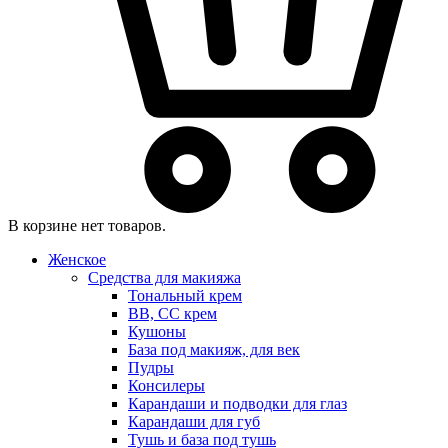
В корзине нет товаров.
Женское
Средства для макияжа
Тональный крем
BB, CC крем
Кушоны
База под макияж, для век
Пудры
Консилеры
Карандаши и подводки для глаз
Карандаши для губ
Тушь и база под тушь