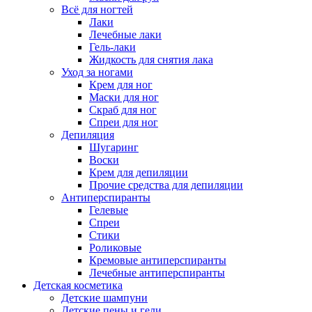
Всё для ногтей
Лаки
Лечебные лаки
Гель-лаки
Жидкость для снятия лака
Уход за ногами
Крем для ног
Маски для ног
Скраб для ног
Спреи для ног
Депиляция
Шугаринг
Воски
Крем для депиляции
Прочие средства для депиляции
Антиперспиранты
Гелевые
Спреи
Стики
Роликовые
Кремовые антиперспиранты
Лечебные антиперспиранты
Детская косметика
Детские шампуни
Детские пены и гели