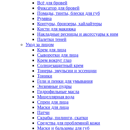
Всё для бровей
Фиксатор для бровей
Помады, тинты, блески для губ
Румяна
Контуры, бронзеры, хайлайтеры
Кисти для макияжа
Накладные ресницы и аксессуары к ним
Палетки теней
Уход за лицом
Крем для лица
Сыворотки для лица
Крем вокруг глаз
Солнцезащитный крем
Тонеры, эмульсии и эссенции
Тоники
Гели и пенки для умывания
Энзимные пудры
Гидрофильные масла
Мицеллярная вода
Спреи для лица
Маски для лица
Патчи
Скрабы, пилинги, скатки
Средства для проблемной кожи
Маски и бальзамы для губ