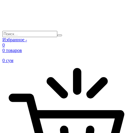
Избранное -
0
0 товаров
0
сум