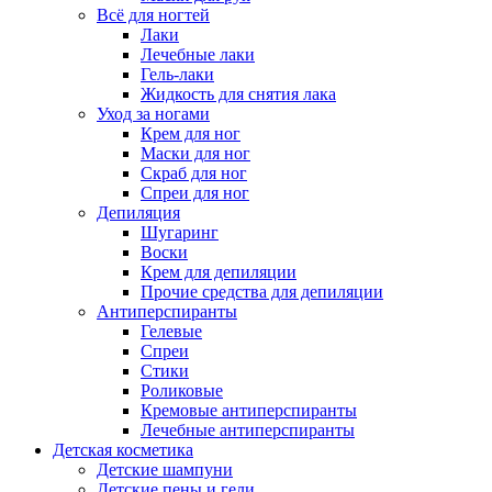
Всё для ногтей
Лаки
Лечебные лаки
Гель-лаки
Жидкость для снятия лака
Уход за ногами
Крем для ног
Маски для ног
Скраб для ног
Спреи для ног
Депиляция
Шугаринг
Воски
Крем для депиляции
Прочие средства для депиляции
Антиперспиранты
Гелевые
Спреи
Стики
Роликовые
Кремовые антиперспиранты
Лечебные антиперспиранты
Детская косметика
Детские шампуни
Детские пены и гели