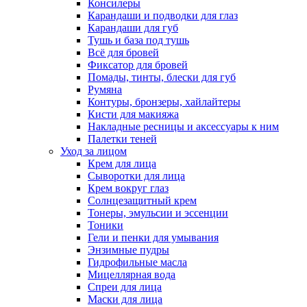
Консилеры
Карандаши и подводки для глаз
Карандаши для губ
Тушь и база под тушь
Всё для бровей
Фиксатор для бровей
Помады, тинты, блески для губ
Румяна
Контуры, бронзеры, хайлайтеры
Кисти для макияжа
Накладные ресницы и аксессуары к ним
Палетки теней
Уход за лицом
Крем для лица
Сыворотки для лица
Крем вокруг глаз
Солнцезащитный крем
Тонеры, эмульсии и эссенции
Тоники
Гели и пенки для умывания
Энзимные пудры
Гидрофильные масла
Мицеллярная вода
Спреи для лица
Маски для лица