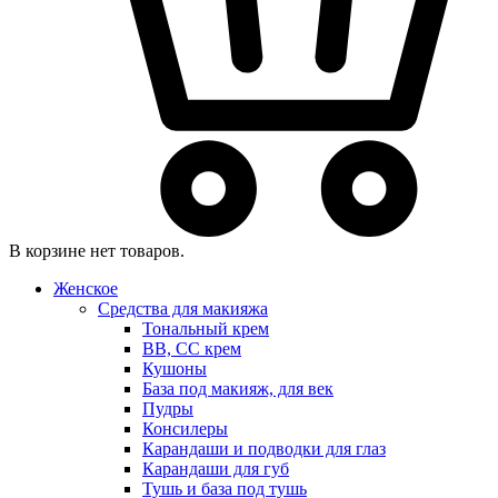
В корзине нет товаров.
Женское
Средства для макияжа
Тональный крем
BB, CC крем
Кушоны
База под макияж, для век
Пудры
Консилеры
Карандаши и подводки для глаз
Карандаши для губ
Тушь и база под тушь