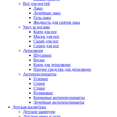
Всё для ногтей
Лаки
Лечебные лаки
Гель-лаки
Жидкость для снятия лака
Уход за ногами
Крем для ног
Маски для ног
Скраб для ног
Спреи для ног
Депиляция
Шугаринг
Воски
Крем для депиляции
Прочие средства для депиляции
Антиперспиранты
Гелевые
Спреи
Стики
Роликовые
Кремовые антиперспиранты
Лечебные антиперспиранты
Детская косметика
Детские шампуни
Детские пены и гели