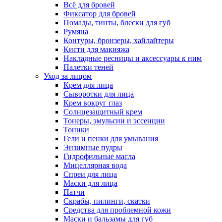
Всё для бровей
Фиксатор для бровей
Помады, тинты, блески для губ
Румяна
Контуры, бронзеры, хайлайтеры
Кисти для макияжа
Накладные ресницы и аксессуары к ним
Палетки теней
Уход за лицом
Крем для лица
Сыворотки для лица
Крем вокруг глаз
Солнцезащитный крем
Тонеры, эмульсии и эссенции
Тоники
Гели и пенки для умывания
Энзимные пудры
Гидрофильные масла
Мицеллярная вода
Спреи для лица
Маски для лица
Патчи
Скрабы, пилинги, скатки
Средства для проблемной кожи
Маски и бальзамы для губ