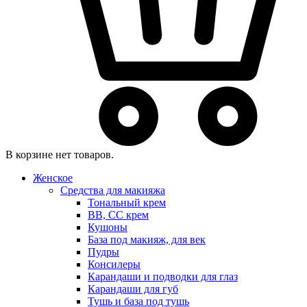
В корзине нет товаров.
Женское
Средства для макияжа
Тональный крем
BB, CC крем
Кушоны
База под макияж, для век
Пудры
Консилеры
Карандаши и подводки для глаз
Карандаши для губ
Тушь и база под тушь