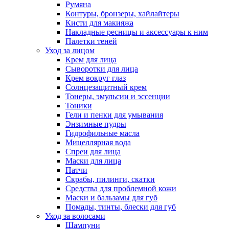
Румяна
Контуры, бронзеры, хайлайтеры
Кисти для макияжа
Накладные ресницы и аксессуары к ним
Палетки теней
Уход за лицом
Крем для лица
Сыворотки для лица
Крем вокруг глаз
Солнцезащитный крем
Тонеры, эмульсии и эссенции
Тоники
Гели и пенки для умывания
Энзимные пудры
Гидрофильные масла
Мицеллярная вода
Спреи для лица
Маски для лица
Патчи
Скрабы, пилинги, скатки
Средства для проблемной кожи
Маски и бальзамы для губ
Помады, тинты, блески для губ
Уход за волосами
Шампуни