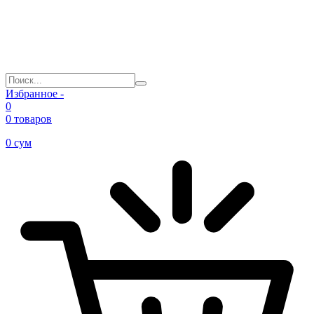
Избранное -
0
0 товаров
0
сум