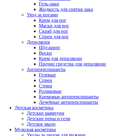
Гель-лаки
Жидкость для снятия лака
Уход за ногами
Крем для ног
Маски для ног
Скраб для ног
Спреи для ног
Депиляция
Шугаринг
Воски
Крем для депиляции
Прочие средства для депиляции
Антиперспиранты
Гелевые
Спреи
Стики
Роликовые
Кремовые антиперспиранты
Лечебные антиперспиранты
Детская косметика
Детские шампуни
Детские пены и гели
Детское мыло
Мужская косметика
Уходы за лицом для мужчин