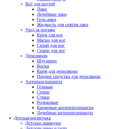
Всё для ногтей
Лаки
Лечебные лаки
Гель-лаки
Жидкость для снятия лака
Уход за ногами
Крем для ног
Маски для ног
Скраб для ног
Спреи для ног
Депиляция
Шугаринг
Воски
Крем для депиляции
Прочие средства для депиляции
Антиперспиранты
Гелевые
Спреи
Стики
Роликовые
Кремовые антиперспиранты
Лечебные антиперспиранты
Детская косметика
Детские шампуни
Детские пены и гели