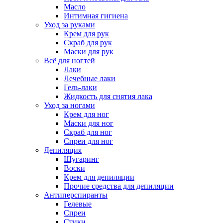
Масло
Интимная гигиена
Уход за руками
Крем для рук
Скраб для рук
Маски для рук
Всё для ногтей
Лаки
Лечебные лаки
Гель-лаки
Жидкость для снятия лака
Уход за ногами
Крем для ног
Маски для ног
Скраб для ног
Спреи для ног
Депиляция
Шугаринг
Воски
Крем для депиляции
Прочие средства для депиляции
Антиперспиранты
Гелевые
Спреи
Стики