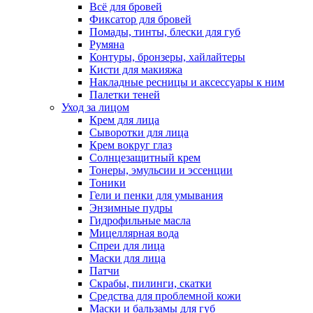
Всё для бровей
Фиксатор для бровей
Помады, тинты, блески для губ
Румяна
Контуры, бронзеры, хайлайтеры
Кисти для макияжа
Накладные ресницы и аксессуары к ним
Палетки теней
Уход за лицом
Крем для лица
Сыворотки для лица
Крем вокруг глаз
Солнцезащитный крем
Тонеры, эмульсии и эссенции
Тоники
Гели и пенки для умывания
Энзимные пудры
Гидрофильные масла
Мицеллярная вода
Спреи для лица
Маски для лица
Патчи
Скрабы, пилинги, скатки
Средства для проблемной кожи
Маски и бальзамы для губ