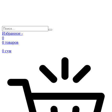
Избранное -
0
0 товаров
0
сум