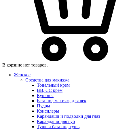
В корзине нет товаров.
Женское
Средства для макияжа
Тональный крем
BB, CC крем
Кушоны
База под макияж, для век
Пудры
Консилеры
Карандаши и подводки для глаз
Карандаши для губ
Тушь и база под тушь