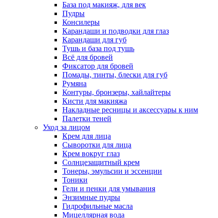
База под макияж, для век
Пудры
Консилеры
Карандаши и подводки для глаз
Карандаши для губ
Тушь и база под тушь
Всё для бровей
Фиксатор для бровей
Помады, тинты, блески для губ
Румяна
Контуры, бронзеры, хайлайтеры
Кисти для макияжа
Накладные ресницы и аксессуары к ним
Палетки теней
Уход за лицом
Крем для лица
Сыворотки для лица
Крем вокруг глаз
Солнцезащитный крем
Тонеры, эмульсии и эссенции
Тоники
Гели и пенки для умывания
Энзимные пудры
Гидрофильные масла
Мицеллярная вода