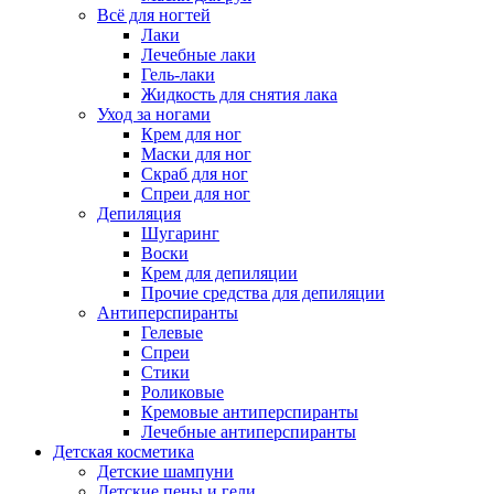
Всё для ногтей
Лаки
Лечебные лаки
Гель-лаки
Жидкость для снятия лака
Уход за ногами
Крем для ног
Маски для ног
Скраб для ног
Спреи для ног
Депиляция
Шугаринг
Воски
Крем для депиляции
Прочие средства для депиляции
Антиперспиранты
Гелевые
Спреи
Стики
Роликовые
Кремовые антиперспиранты
Лечебные антиперспиранты
Детская косметика
Детские шампуни
Детские пены и гели