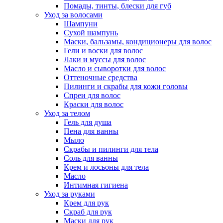
Помады, тинты, блески для губ
Уход за волосами
Шампуни
Сухой шампунь
Маски, бальзамы, кондиционеры для волос
Гели и воски для волос
Лаки и муссы для волос
Масло и сыворотки для волос
Оттеночные средства
Пилинги и скрабы для кожи головы
Спреи для волос
Краски для волос
Уход за телом
Гель для душа
Пена для ванны
Мыло
Скрабы и пилинги для тела
Соль для ванны
Крем и лосьоны для тела
Масло
Интимная гигиена
Уход за руками
Крем для рук
Скраб для рук
Маски для рук