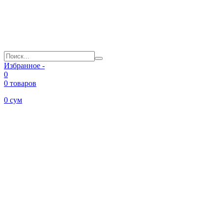
Избранное -
0
0 товаров
0
сум