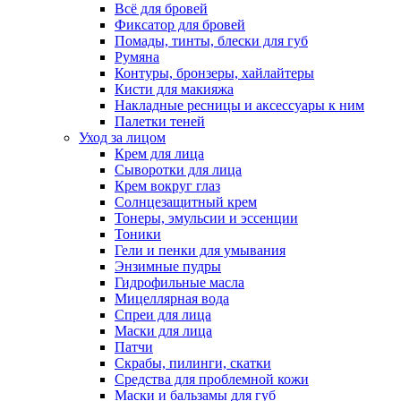
Всё для бровей
Фиксатор для бровей
Помады, тинты, блески для губ
Румяна
Контуры, бронзеры, хайлайтеры
Кисти для макияжа
Накладные ресницы и аксессуары к ним
Палетки теней
Уход за лицом
Крем для лица
Сыворотки для лица
Крем вокруг глаз
Солнцезащитный крем
Тонеры, эмульсии и эссенции
Тоники
Гели и пенки для умывания
Энзимные пудры
Гидрофильные масла
Мицеллярная вода
Спреи для лица
Маски для лица
Патчи
Скрабы, пилинги, скатки
Средства для проблемной кожи
Маски и бальзамы для губ