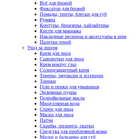
Всё для бровей
Фиксатор для бровей
Помады, тинты, блески для губ
Румяна
Контуры, бронзеры, хайлайтеры
Кисти для макияжа
Накладные ресницы и аксессуары к ним
Палетки теней
Уход за лицом
Крем для лица
Сыворотки для лица
Крем вокруг глаз
Солнцезащитный крем
Тонеры, эмульсии и эссенции
Тоники
Гели и пенки для умывания
Энзимные пудры
Гидрофильные масла
Мицеллярная вода
Спреи для лица
Маски для лица
Патчи
Скрабы, пилинги, скатки
Средства для проблемной кожи
Маски и бальзамы для губ