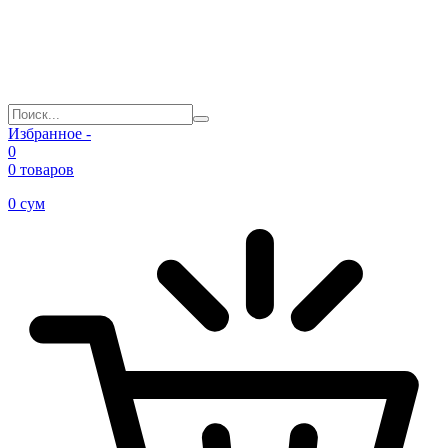
Избранное -
0
0 товаров
0
сум