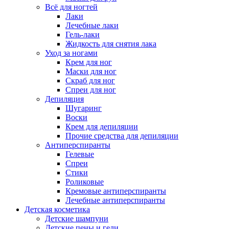
Всё для ногтей
Лаки
Лечебные лаки
Гель-лаки
Жидкость для снятия лака
Уход за ногами
Крем для ног
Маски для ног
Скраб для ног
Спреи для ног
Депиляция
Шугаринг
Воски
Крем для депиляции
Прочие средства для депиляции
Антиперспиранты
Гелевые
Спреи
Стики
Роликовые
Кремовые антиперспиранты
Лечебные антиперспиранты
Детская косметика
Детские шампуни
Детские пены и гели