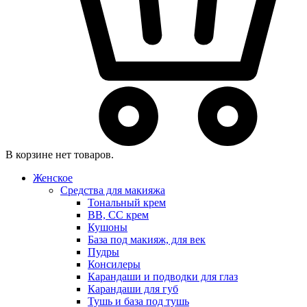
В корзине нет товаров.
Женское
Средства для макияжа
Тональный крем
BB, CC крем
Кушоны
База под макияж, для век
Пудры
Консилеры
Карандаши и подводки для глаз
Карандаши для губ
Тушь и база под тушь