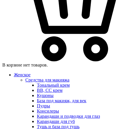
В корзине нет товаров.
Женское
Средства для макияжа
Тональный крем
BB, CC крем
Кушоны
База под макияж, для век
Пудры
Консилеры
Карандаши и подводки для глаз
Карандаши для губ
Тушь и база под тушь