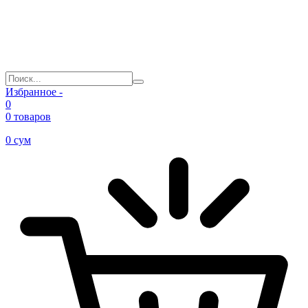
Избранное -
0
0 товаров
0
сум