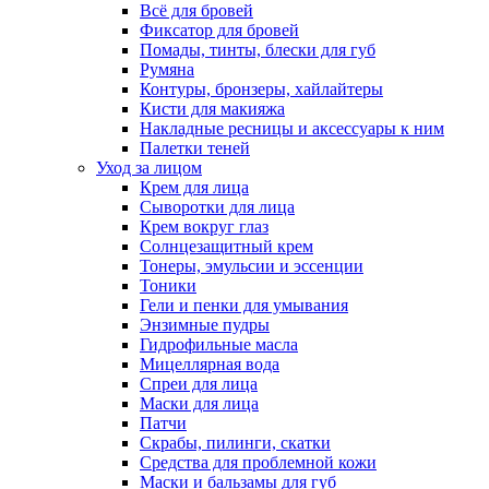
Всё для бровей
Фиксатор для бровей
Помады, тинты, блески для губ
Румяна
Контуры, бронзеры, хайлайтеры
Кисти для макияжа
Накладные ресницы и аксессуары к ним
Палетки теней
Уход за лицом
Крем для лица
Сыворотки для лица
Крем вокруг глаз
Солнцезащитный крем
Тонеры, эмульсии и эссенции
Тоники
Гели и пенки для умывания
Энзимные пудры
Гидрофильные масла
Мицеллярная вода
Спреи для лица
Маски для лица
Патчи
Скрабы, пилинги, скатки
Средства для проблемной кожи
Маски и бальзамы для губ