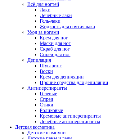
Всё для ногтей
Лаки
Лечебные лаки
Гель-лаки
Жидкость для снятия лака
Уход за ногами
Крем для ног
Маски для ног
Скраб для ног
Спреи для ног
Депиляция
Шугаринг
Воски
Крем для депиляции
Прочие средства для депиляции
Антиперспиранты
Гелевые
Спреи
Стики
Роликовые
Кремовые антиперспиранты
Лечебные антиперспиранты
Детская косметика
Детские шампуни
Детские пены и гели