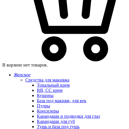
В корзине нет товаров.
Женское
Средства для макияжа
Тональный крем
BB, CC крем
Кушоны
База под макияж, для век
Пудры
Консилеры
Карандаши и подводки для глаз
Карандаши для губ
Тушь и база под тушь