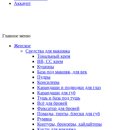
Аккаунт
Главное меню
Женское
Средства для макияжа
Тональный крем
BB, CC крем
Кушоны
База под макияж, для век
Пудры
Консилеры
Карандаши и подводки для глаз
Карандаши для губ
Тушь и база под тушь
Всё для бровей
Фиксатор для бровей
Помады, тинты, блески для губ
Румяна
Контуры, бронзеры, хайлайтеры
Кисти для макияжа