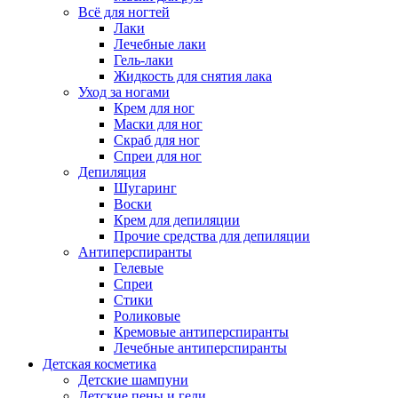
Всё для ногтей
Лаки
Лечебные лаки
Гель-лаки
Жидкость для снятия лака
Уход за ногами
Крем для ног
Маски для ног
Скраб для ног
Спреи для ног
Депиляция
Шугаринг
Воски
Крем для депиляции
Прочие средства для депиляции
Антиперспиранты
Гелевые
Спреи
Стики
Роликовые
Кремовые антиперспиранты
Лечебные антиперспиранты
Детская косметика
Детские шампуни
Детские пены и гели