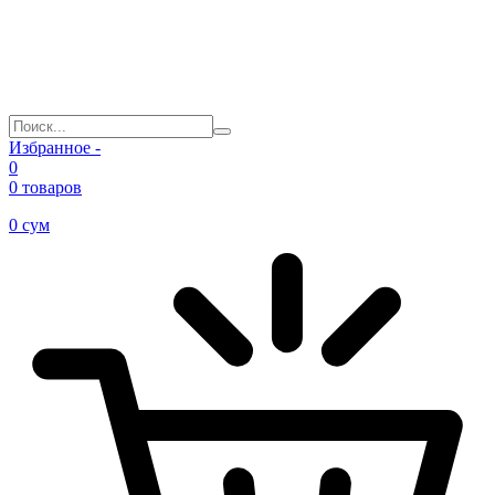
Избранное -
0
0 товаров
0
сум