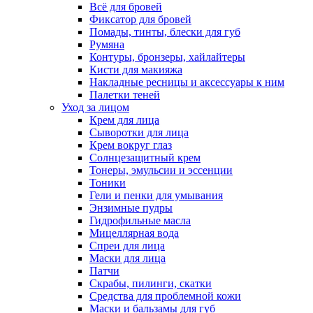
Всё для бровей
Фиксатор для бровей
Помады, тинты, блески для губ
Румяна
Контуры, бронзеры, хайлайтеры
Кисти для макияжа
Накладные ресницы и аксессуары к ним
Палетки теней
Уход за лицом
Крем для лица
Сыворотки для лица
Крем вокруг глаз
Солнцезащитный крем
Тонеры, эмульсии и эссенции
Тоники
Гели и пенки для умывания
Энзимные пудры
Гидрофильные масла
Мицеллярная вода
Спреи для лица
Маски для лица
Патчи
Скрабы, пилинги, скатки
Средства для проблемной кожи
Маски и бальзамы для губ