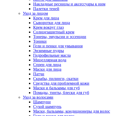
Накладные ресницы и аксессуары к ним
Палетки теней
Уход за лицом
Крем для лица
Сыворотки для лица
Крем вокруг глаз
Солнцезащитный крем
Тонеры, эмульсии и эссенции
Тоники
Гели и пенки для умывания
Энзимные пудры
Гидрофильные масла
Мицеллярная вода
Спреи для лица
Маски для лица
Патчи
Скрабы, пилинги, скатки
Средства для проблемной кожи
Маски и бальзамы для губ
Помады, тинты, блески для губ
Уход за волосами
Шампуни
Сухой шампунь
Маски, бальзамы, кондиционеры для волос
Гели и воски для волос