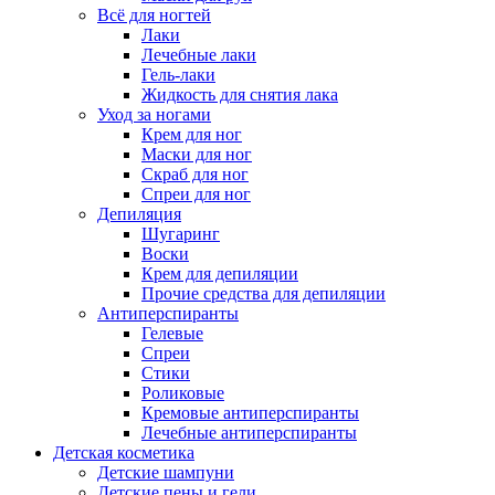
Всё для ногтей
Лаки
Лечебные лаки
Гель-лаки
Жидкость для снятия лака
Уход за ногами
Крем для ног
Маски для ног
Скраб для ног
Спреи для ног
Депиляция
Шугаринг
Воски
Крем для депиляции
Прочие средства для депиляции
Антиперспиранты
Гелевые
Спреи
Стики
Роликовые
Кремовые антиперспиранты
Лечебные антиперспиранты
Детская косметика
Детские шампуни
Детские пены и гели