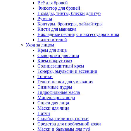
Всё для бровей
Фиксатор для бровей
Помады, тинты, блески для губ
Румяна
Контуры, бронзеры, хайлайтеры
Кисти для макияжа
Накладные ресницы и аксессуары к ним
Палетки теней
Уход за лицом
Крем для лица
Сыворотки для лица
Крем вокруг глаз
Солнцезащитный крем
Тонеры, эмульсии и эссенции
Тоники
Гели и пенки для умывания
Энзимные пудры
Гидрофильные масла
Мицеллярная вода
Спреи для лица
Маски для лица
Патчи
Скрабы, пилинги, скатки
Средства для проблемной кожи
Маски и бальзамы для губ