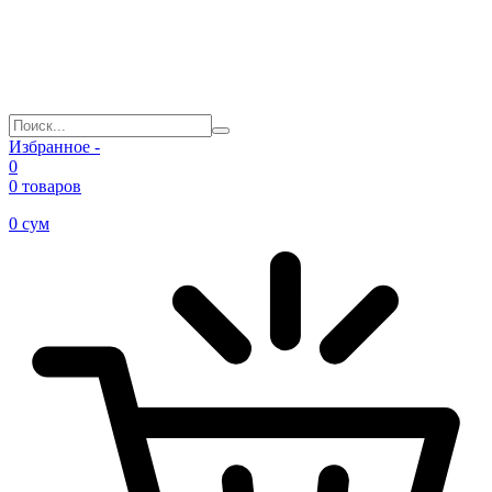
Избранное -
0
0 товаров
0
сум