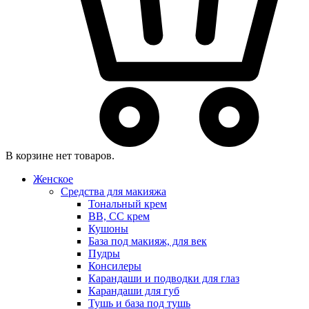
В корзине нет товаров.
Женское
Средства для макияжа
Тональный крем
BB, CC крем
Кушоны
База под макияж, для век
Пудры
Консилеры
Карандаши и подводки для глаз
Карандаши для губ
Тушь и база под тушь