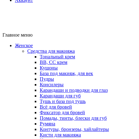
Аккаунт
Главное меню
Женское
Средства для макияжа
Тональный крем
BB, CC крем
Кушоны
База под макияж, для век
Пудры
Консилеры
Карандаши и подводки для глаз
Карандаши для губ
Тушь и база под тушь
Всё для бровей
Фиксатор для бровей
Помады, тинты, блески для губ
Румяна
Контуры, бронзеры, хайлайтеры
Кисти для макияжа