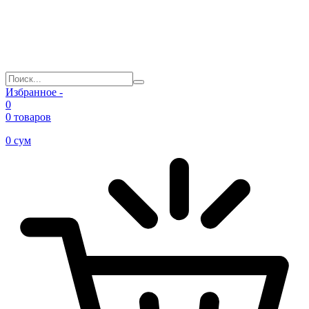
Избранное -
0
0 товаров
0
сум