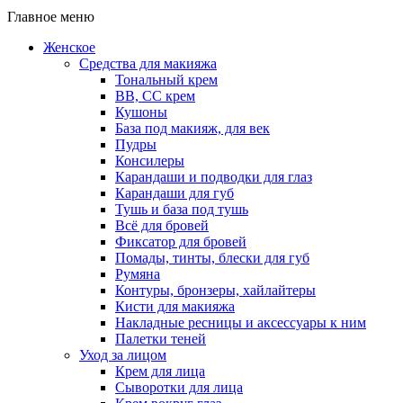
Главное меню
Женское
Средства для макияжа
Тональный крем
BB, CC крем
Кушоны
База под макияж, для век
Пудры
Консилеры
Карандаши и подводки для глаз
Карандаши для губ
Тушь и база под тушь
Всё для бровей
Фиксатор для бровей
Помады, тинты, блески для губ
Румяна
Контуры, бронзеры, хайлайтеры
Кисти для макияжа
Накладные ресницы и аксессуары к ним
Палетки теней
Уход за лицом
Крем для лица
Сыворотки для лица