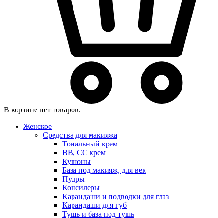
В корзине нет товаров.
Женское
Средства для макияжа
Тональный крем
BB, CC крем
Кушоны
База под макияж, для век
Пудры
Консилеры
Карандаши и подводки для глаз
Карандаши для губ
Тушь и база под тушь