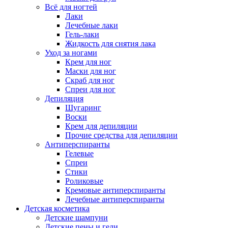
Всё для ногтей
Лаки
Лечебные лаки
Гель-лаки
Жидкость для снятия лака
Уход за ногами
Крем для ног
Маски для ног
Скраб для ног
Спреи для ног
Депиляция
Шугаринг
Воски
Крем для депиляции
Прочие средства для депиляции
Антиперспиранты
Гелевые
Спреи
Стики
Роликовые
Кремовые антиперспиранты
Лечебные антиперспиранты
Детская косметика
Детские шампуни
Детские пены и гели