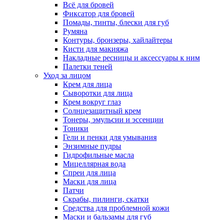
Всё для бровей
Фиксатор для бровей
Помады, тинты, блески для губ
Румяна
Контуры, бронзеры, хайлайтеры
Кисти для макияжа
Накладные ресницы и аксессуары к ним
Палетки теней
Уход за лицом
Крем для лица
Сыворотки для лица
Крем вокруг глаз
Солнцезащитный крем
Тонеры, эмульсии и эссенции
Тоники
Гели и пенки для умывания
Энзимные пудры
Гидрофильные масла
Мицеллярная вода
Спреи для лица
Маски для лица
Патчи
Скрабы, пилинги, скатки
Средства для проблемной кожи
Маски и бальзамы для губ