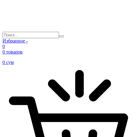
Избранное -
0
0 товаров
0
сум