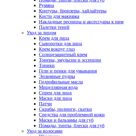
Румяна
Контуры, бронзеры, хайлайтеры
Кисти для макияжа
Накладные ресницы и аксессуары к ним
Палетки теней
Уход за лицом
Крем для лица
Сыворотки для лица
Крем вокруг глаз
Солнцезащитный крем
Тонеры, эмульсии и эссенции
Тоники
Гели и пенки для умывания
Энзимные пудры
Гидрофильные масла
Мицеллярная вода
Спреи для лица
Маски для лица
Патчи
Скрабы, пилинги, скатки
Средства для проблемной кожи
Маски и бальзамы для губ
Помады, тинты, блески для губ
Уход за волосами