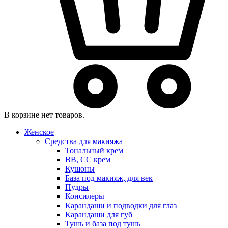
В корзине нет товаров.
Женское
Средства для макияжа
Тональный крем
BB, CC крем
Кушоны
База под макияж, для век
Пудры
Консилеры
Карандаши и подводки для глаз
Карандаши для губ
Тушь и база под тушь