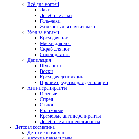
Всё для ногтей
Лаки
Лечебные лаки
Гель-лаки
Жидкость для снятия лака
Уход за ногами
Крем для ног
Маски для ног
Скраб для ног
Спреи для ног
Депиляция
Шугаринг
Воски
Крем для депиляции
Прочие средства для депиляции
Антиперспиранты
Гелевые
Спреи
Стики
Роликовые
Кремовые антиперспиранты
Лечебные антиперспиранты
Детская косметика
Детские шампуни
Детские пены и гели