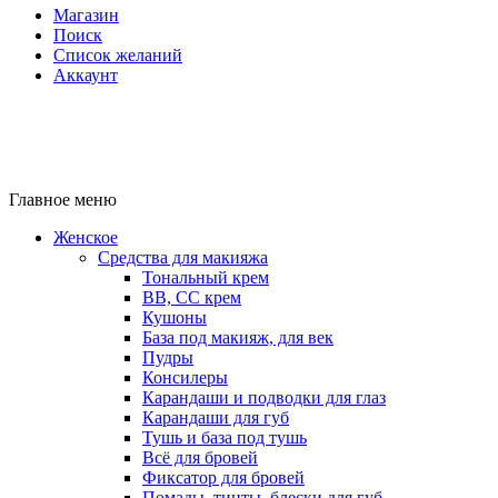
Магазин
Поиск
Список желаний
Аккаунт
Главное меню
Женское
Средства для макияжа
Тональный крем
BB, CC крем
Кушоны
База под макияж, для век
Пудры
Консилеры
Карандаши и подводки для глаз
Карандаши для губ
Тушь и база под тушь
Всё для бровей
Фиксатор для бровей
Помады, тинты, блески для губ