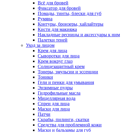
Всё для бровей
Фиксатор для бровей
Помады, тинты, блески для губ
Румяна
Контуры, бронзеры, хайлайтеры
Кисти для макияжа
Накладные ресницы и аксессуары к ним
Палетки теней
Уход за лицом
Крем для лица
Сыворотки для лица
Крем вокруг глаз
Солнцезащитный крем
Тонеры, эмульсии и эссенции
Тоники
Гели и пенки для умывания
Энзимные пудры
Гидрофильные масла
Мицеллярная вода
Спреи для лица
Маски для лица
Патчи
Скрабы, пилинги, скатки
Средства для проблемной кожи
Маски и бальзамы для губ