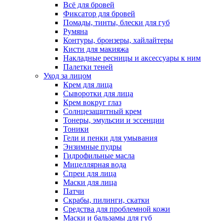
Всё для бровей
Фиксатор для бровей
Помады, тинты, блески для губ
Румяна
Контуры, бронзеры, хайлайтеры
Кисти для макияжа
Накладные ресницы и аксессуары к ним
Палетки теней
Уход за лицом
Крем для лица
Сыворотки для лица
Крем вокруг глаз
Солнцезащитный крем
Тонеры, эмульсии и эссенции
Тоники
Гели и пенки для умывания
Энзимные пудры
Гидрофильные масла
Мицеллярная вода
Спреи для лица
Маски для лица
Патчи
Скрабы, пилинги, скатки
Средства для проблемной кожи
Маски и бальзамы для губ