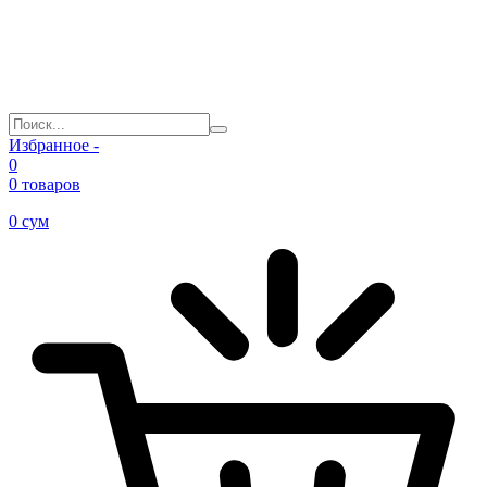
Избранное -
0
0 товаров
0
сум