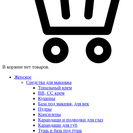
В корзине нет товаров.
Женское
Средства для макияжа
Тональный крем
BB, CC крем
Кушоны
База под макияж, для век
Пудры
Консилеры
Карандаши и подводки для глаз
Карандаши для губ
Тушь и база под тушь