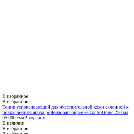
В избранное
В избранное
Тоник успокаивающий для чувствительной кожи склонной к
покраснениям aravia professional couperose control tonic 250 мл
95 000
сум
В корзину
В наличии
В избранное
В избранное