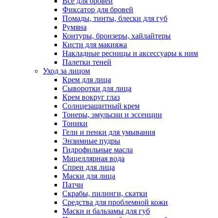
Всё для бровей
Фиксатор для бровей
Помады, тинты, блески для губ
Румяна
Контуры, бронзеры, хайлайтеры
Кисти для макияжа
Накладные ресницы и аксессуары к ним
Палетки теней
Уход за лицом
Крем для лица
Сыворотки для лица
Крем вокруг глаз
Солнцезащитный крем
Тонеры, эмульсии и эссенции
Тоники
Гели и пенки для умывания
Энзимные пудры
Гидрофильные масла
Мицеллярная вода
Спреи для лица
Маски для лица
Патчи
Скрабы, пилинги, скатки
Средства для проблемной кожи
Маски и бальзамы для губ