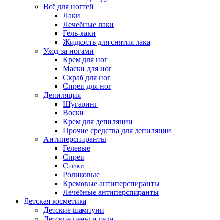
Всё для ногтей
Лаки
Лечебные лаки
Гель-лаки
Жидкость для снятия лака
Уход за ногами
Крем для ног
Маски для ног
Скраб для ног
Спреи для ног
Депиляция
Шугаринг
Воски
Крем для депиляции
Прочие средства для депиляции
Антиперспиранты
Гелевые
Спреи
Стики
Роликовые
Кремовые антиперспиранты
Лечебные антиперспиранты
Детская косметика
Детские шампуни
Детские пены и гели