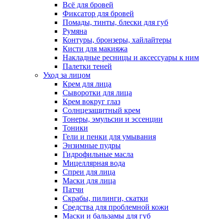
Всё для бровей
Фиксатор для бровей
Помады, тинты, блески для губ
Румяна
Контуры, бронзеры, хайлайтеры
Кисти для макияжа
Накладные ресницы и аксессуары к ним
Палетки теней
Уход за лицом
Крем для лица
Сыворотки для лица
Крем вокруг глаз
Солнцезащитный крем
Тонеры, эмульсии и эссенции
Тоники
Гели и пенки для умывания
Энзимные пудры
Гидрофильные масла
Мицеллярная вода
Спреи для лица
Маски для лица
Патчи
Скрабы, пилинги, скатки
Средства для проблемной кожи
Маски и бальзамы для губ