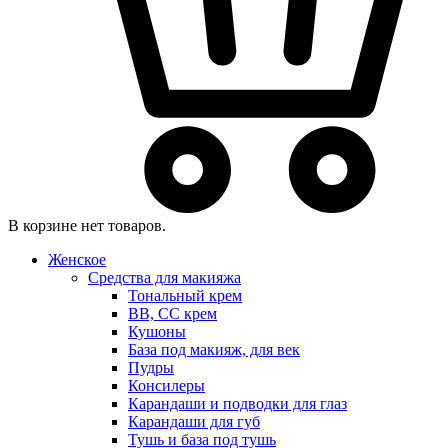
В корзине нет товаров.
Женское
Средства для макияжа
Тональный крем
BB, CC крем
Кушоны
База под макияж, для век
Пудры
Консилеры
Карандаши и подводки для глаз
Карандаши для губ
Тушь и база под тушь