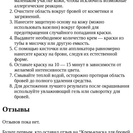
маленьком участке кожи, чтобы исключить возможные
аллергические реакции.
Очистите область вокруг бровей от косметики и
загрязнений.
Нанесите защитную основу на кожу (можно
использовать вазелин) вокруг бровей для
предотвращения случайного попадания краски.
Выдавите необходимое количество крем — краски из
тубы в мисочку или другую емкость.
С помощью кисточки или аппликатора равномерно
нанесите краску на брови, следуя их естественной
форме.
Оставьте краску на 10 — 15 минут в зависимости от
желаемой интенсивности цвета.
Смывайте теплой водой, осторожно протирая область
бровей до полного удаления средства.
Для достижения лучшего результата после окрашивания
используйте увлажняющий гель или сыворотку для
бровей.
Отзывы
Отзывов пока нет.
Будьте первым, кто оставил отзыв на “Крем-краска для бровей