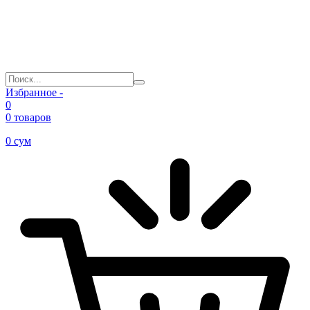
Избранное -
0
0 товаров
0
сум