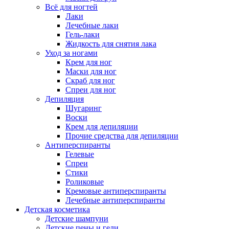
Всё для ногтей
Лаки
Лечебные лаки
Гель-лаки
Жидкость для снятия лака
Уход за ногами
Крем для ног
Маски для ног
Скраб для ног
Спреи для ног
Депиляция
Шугаринг
Воски
Крем для депиляции
Прочие средства для депиляции
Антиперспиранты
Гелевые
Спреи
Стики
Роликовые
Кремовые антиперспиранты
Лечебные антиперспиранты
Детская косметика
Детские шампуни
Детские пены и гели