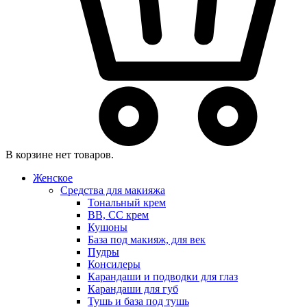
В корзине нет товаров.
Женское
Средства для макияжа
Тональный крем
BB, CC крем
Кушоны
База под макияж, для век
Пудры
Консилеры
Карандаши и подводки для глаз
Карандаши для губ
Тушь и база под тушь