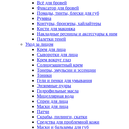
Всё для бровей
Фиксатор для бровей
Помады, тинты, блески для губ
Румяна
Контуры, бронзеры, хайлайтеры
Кисти для макияжа
Накладные ресницы и аксессуары к ним
Палетки теней
Уход за лицом
Крем для лица
Сыворотки для лица
Крем вокруг глаз
Солнцезащитный крем
Тонеры, эмульсии и эссенции
Тоники
Гели и пенки для умывания
Энзимные пудры
Гидрофильные масла
Мицеллярная вода
Спреи для лица
Маски для лица
Патчи
Скрабы, пилинги, скатки
Средства для проблемной кожи
Маски и бальзамы для губ