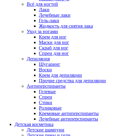
Всё для ногтей
Лаки
Лечебные лаки
Гель-лаки
Жидкость для снятия лака
Уход за ногами
Крем для ног
Маски для ног
Скраб для ног
Спреи для ног
Депиляция
Шугаринг
Воски
Крем для депиляции
Прочие средства для депиляции
Антиперспиранты
Гелевые
Спреи
Стики
Роликовые
Кремовые антиперспиранты
Лечебные антиперспиранты
Детская косметика
Детские шампуни
Детские пены и гели