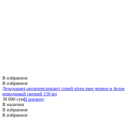
В избранное
В избранное
Дезодорант-антиперспирант спрей nivea men черное и белое
невидимый свежий 150 мл
39 000
сум
В корзину
В наличии
В избранное
В избранное