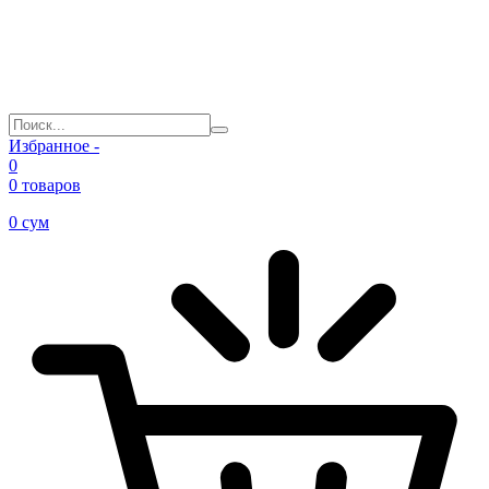
Избранное -
0
0 товаров
0
сум