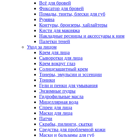
Всё для бровей
Фиксатор для бровей
Помады, тинты, блески для губ
Румяна
Контуры, бронзеры, хайлайтеры
Кисти для макияжа
Накладные ресницы и аксессуары к ним
Палетки теней
Уход за лицом
Крем для лица
Сыворотки для лица
Крем вокруг глаз
Солнцезащитный крем
Тонеры, эмульсии и эссенции
Тоники
Гели и пенки для умывания
Энзимные пудры
Гидрофильные масла
Мицеллярная вода
Спреи для лица
Маски для лица
Патчи
Скрабы, пилинги, скатки
Средства для проблемной кожи
Маски и бальзамы для губ