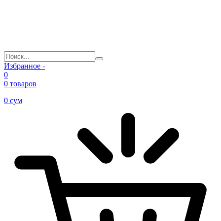
Избранное -
0
0 товаров
0
сум