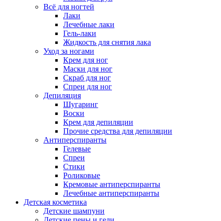
Всё для ногтей
Лаки
Лечебные лаки
Гель-лаки
Жидкость для снятия лака
Уход за ногами
Крем для ног
Маски для ног
Скраб для ног
Спреи для ног
Депиляция
Шугаринг
Воски
Крем для депиляции
Прочие средства для депиляции
Антиперспиранты
Гелевые
Спреи
Стики
Роликовые
Кремовые антиперспиранты
Лечебные антиперспиранты
Детская косметика
Детские шампуни
Детские пены и гели