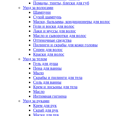
Помады, тинты, блески для губ
Уход за волосами
Шампуни
Сухой шампунь
Маски, бальзамы, кондиционеры для волос
Гели и воски для волос
Лаки и муссы для волос
Масло и сыворотки для волос
Оттеночные средства
Пилинги и скрабы для кожи головы
Спреи для волос
Краски для волос
Уход за телом
Гель для душа
Пена для ванны
Мыло
Скрабы и пилинги для тела
Соль для ванны
Крем и лосьоны для тела
Масло
Интимная гигиена
Уход за руками
Крем для рук
Скраб для рук
Маски для рук