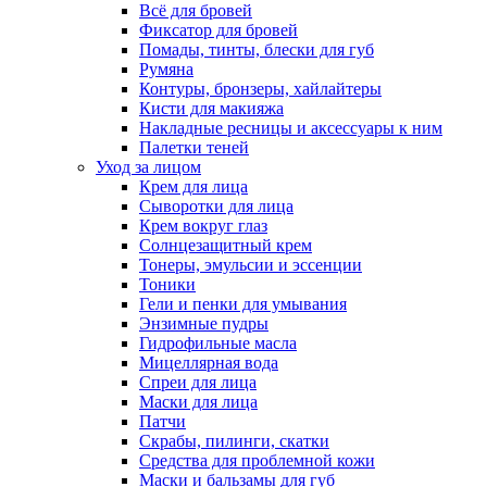
Всё для бровей
Фиксатор для бровей
Помады, тинты, блески для губ
Румяна
Контуры, бронзеры, хайлайтеры
Кисти для макияжа
Накладные ресницы и аксессуары к ним
Палетки теней
Уход за лицом
Крем для лица
Сыворотки для лица
Крем вокруг глаз
Солнцезащитный крем
Тонеры, эмульсии и эссенции
Тоники
Гели и пенки для умывания
Энзимные пудры
Гидрофильные масла
Мицеллярная вода
Спреи для лица
Маски для лица
Патчи
Скрабы, пилинги, скатки
Средства для проблемной кожи
Маски и бальзамы для губ