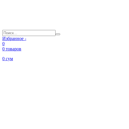
Избранное -
0
0 товаров
0
сум