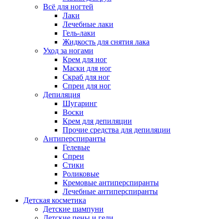
Всё для ногтей
Лаки
Лечебные лаки
Гель-лаки
Жидкость для снятия лака
Уход за ногами
Крем для ног
Маски для ног
Скраб для ног
Спреи для ног
Депиляция
Шугаринг
Воски
Крем для депиляции
Прочие средства для депиляции
Антиперспиранты
Гелевые
Спреи
Стики
Роликовые
Кремовые антиперспиранты
Лечебные антиперспиранты
Детская косметика
Детские шампуни
Детские пены и гели