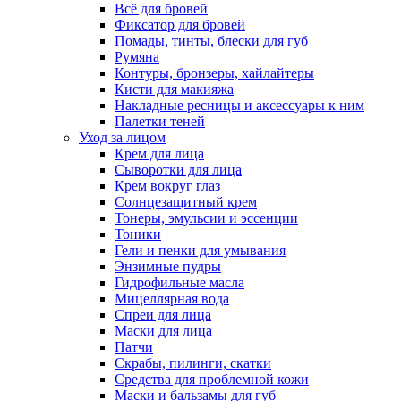
Всё для бровей
Фиксатор для бровей
Помады, тинты, блески для губ
Румяна
Контуры, бронзеры, хайлайтеры
Кисти для макияжа
Накладные ресницы и аксессуары к ним
Палетки теней
Уход за лицом
Крем для лица
Сыворотки для лица
Крем вокруг глаз
Солнцезащитный крем
Тонеры, эмульсии и эссенции
Тоники
Гели и пенки для умывания
Энзимные пудры
Гидрофильные масла
Мицеллярная вода
Спреи для лица
Маски для лица
Патчи
Скрабы, пилинги, скатки
Средства для проблемной кожи
Маски и бальзамы для губ