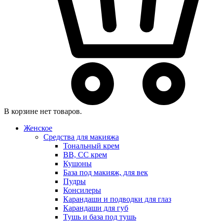
В корзине нет товаров.
Женское
Средства для макияжа
Тональный крем
BB, CC крем
Кушоны
База под макияж, для век
Пудры
Консилеры
Карандаши и подводки для глаз
Карандаши для губ
Тушь и база под тушь