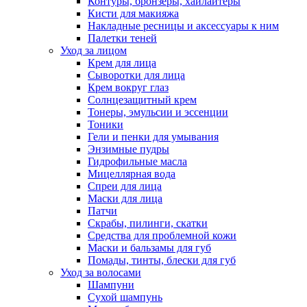
Контуры, бронзеры, хайлайтеры
Кисти для макияжа
Накладные ресницы и аксессуары к ним
Палетки теней
Уход за лицом
Крем для лица
Сыворотки для лица
Крем вокруг глаз
Солнцезащитный крем
Тонеры, эмульсии и эссенции
Тоники
Гели и пенки для умывания
Энзимные пудры
Гидрофильные масла
Мицеллярная вода
Спреи для лица
Маски для лица
Патчи
Скрабы, пилинги, скатки
Средства для проблемной кожи
Маски и бальзамы для губ
Помады, тинты, блески для губ
Уход за волосами
Шампуни
Сухой шампунь