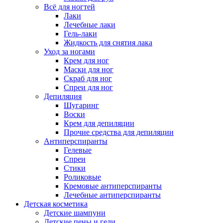
Всё для ногтей
Лаки
Лечебные лаки
Гель-лаки
Жидкость для снятия лака
Уход за ногами
Крем для ног
Маски для ног
Скраб для ног
Спреи для ног
Депиляция
Шугаринг
Воски
Крем для депиляции
Прочие средства для депиляции
Антиперспиранты
Гелевые
Спреи
Стики
Роликовые
Кремовые антиперспиранты
Лечебные антиперспиранты
Детская косметика
Детские шампуни
Детские пены и гели