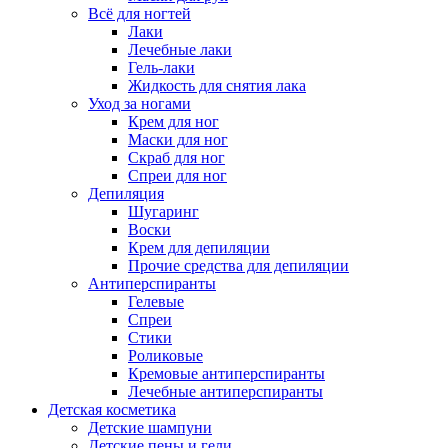
Всё для ногтей
Лаки
Лечебные лаки
Гель-лаки
Жидкость для снятия лака
Уход за ногами
Крем для ног
Маски для ног
Скраб для ног
Спреи для ног
Депиляция
Шугаринг
Воски
Крем для депиляции
Прочие средства для депиляции
Антиперспиранты
Гелевые
Спреи
Стики
Роликовые
Кремовые антиперспиранты
Лечебные антиперспиранты
Детская косметика
Детские шампуни
Детские пены и гели