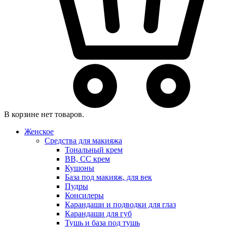
В корзине нет товаров.
Женское
Средства для макияжа
Тональный крем
BB, CC крем
Кушоны
База под макияж, для век
Пудры
Консилеры
Карандаши и подводки для глаз
Карандаши для губ
Тушь и база под тушь