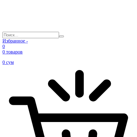
Избранное -
0
0 товаров
0
сум