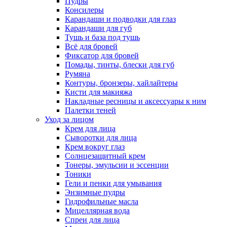
Пудры
Консилеры
Карандаши и подводки для глаз
Карандаши для губ
Тушь и база под тушь
Всё для бровей
Фиксатор для бровей
Помады, тинты, блески для губ
Румяна
Контуры, бронзеры, хайлайтеры
Кисти для макияжа
Накладные ресницы и аксессуары к ним
Палетки теней
Уход за лицом
Крем для лица
Сыворотки для лица
Крем вокруг глаз
Солнцезащитный крем
Тонеры, эмульсии и эссенции
Тоники
Гели и пенки для умывания
Энзимные пудры
Гидрофильные масла
Мицеллярная вода
Спреи для лица