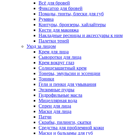
Всё для бровей
Фиксатор для бровей
Помады, тинты, блески для губ
Румяна
Контуры, бронзеры, хайлайтеры
Кисти для макияжа
Накладные ресницы и аксессуары к ним
Палетки теней
Уход за лицом
Крем для лица
Сыворотки для лица
Крем вокруг глаз
Солнцезащитный крем
Тонеры, эмульсии и эссенции
Тоники
Гели и пенки для умывания
Энзимные пудры
Гидрофильные масла
Мицеллярная вода
Спреи для лица
Маски для лица
Патчи
Скрабы, пилинги, скатки
Средства для проблемной кожи
Маски и бальзамы для губ