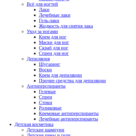
Всё для ногтей
Лаки
Лечебные лаки
Гель-лаки
Жидкость для снятия лака
Уход за ногами
Крем для ног
Маски для ног
Скраб для ног
Спреи для ног
Депиляция
Шугаринг
Воски
Крем для депиляции
Прочие средства для депиляции
Антиперспиранты
Гелевые
Спреи
Стики
Роликовые
Кремовые антиперспиранты
Лечебные антиперспиранты
Детская косметика
Детские шампуни
Детские пены и гели