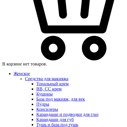
В корзине нет товаров.
Женское
Средства для макияжа
Тональный крем
BB, CC крем
Кушоны
База под макияж, для век
Пудры
Консилеры
Карандаши и подводки для глаз
Карандаши для губ
Тушь и база под тушь