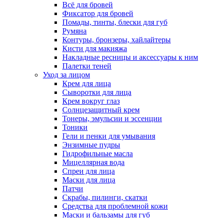
Всё для бровей
Фиксатор для бровей
Помады, тинты, блески для губ
Румяна
Контуры, бронзеры, хайлайтеры
Кисти для макияжа
Накладные ресницы и аксессуары к ним
Палетки теней
Уход за лицом
Крем для лица
Сыворотки для лица
Крем вокруг глаз
Солнцезащитный крем
Тонеры, эмульсии и эссенции
Тоники
Гели и пенки для умывания
Энзимные пудры
Гидрофильные масла
Мицеллярная вода
Спреи для лица
Маски для лица
Патчи
Скрабы, пилинги, скатки
Средства для проблемной кожи
Маски и бальзамы для губ