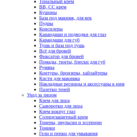
Тональный крем
BB, CC крем
Кушоны
База под макияж, для век
Пудры
Консилеры
Карандаши и подводки для глаз
Карандаши для губ
Тушь и база под тушь
Всё для бровей
Фиксатор для бровей
Помады, тинты, блески для губ
Румяна
Контуры, бронзеры, хайлайтеры
Кисти для макияжа
Накладные ресницы и аксессуары к ним
Палетки теней
Уход за лицом
Крем для лица
Сыворотки для лица
Крем вокруг глаз
Солнцезащитный крем
Тонеры, эмульсии и эссенции
Тоники
Гели и пенки для умывания