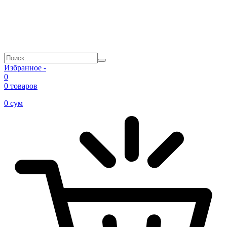
Избранное -
0
0 товаров
0
сум