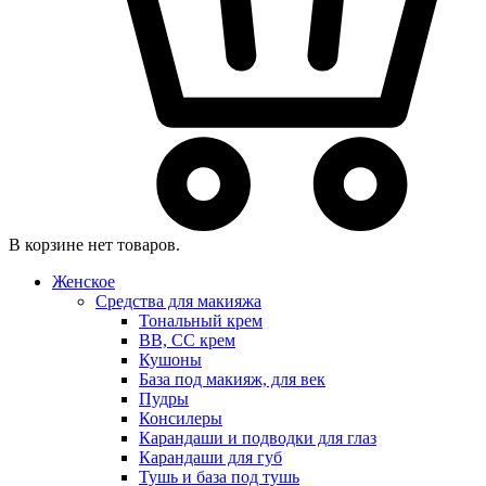
В корзине нет товаров.
Женское
Средства для макияжа
Тональный крем
BB, CC крем
Кушоны
База под макияж, для век
Пудры
Консилеры
Карандаши и подводки для глаз
Карандаши для губ
Тушь и база под тушь