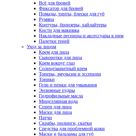
Всё для бровей
Фиксатор для бровей
Помады, тинты, блески для губ
Румяна
Контуры, бронзеры, хайлайтеры
Кисти для макияжа
Накладные ресницы и аксессуары к ним
Палетки теней
Уход за лицом
Крем для лица
Сыворотки для лица
Крем вокруг глаз
Солнцезащитный крем
Тонеры, эмульсии и эссенции
Тоники
Гели и пенки для умывания
Энзимные пудры
Гидрофильные масла
Мицеллярная вода
Спреи для лица
Маски для лица
Патчи
Скрабы, пилинги, скатки
Средства для проблемной кожи
Маски и бальзамы для губ