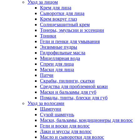
Уход за лицом
Крем для лица
Сыворотки для лица
Крем вокруг глаз
Солнцезащитный крем
Тонеры, эмульсии и эссенции
Тоники
Гели и пенки для умывания
Энзимные пудры
Гидрофильные масла
Мицеллярная вода
Спреи для лица
Маски для лица
Патчи
Скрабы, пилинги, скатки
Средства для проблемной кожи
Маски и бальзамы для губ
Помады, тинты, блески для губ
Уход за волосами
Шампуни
Сухой шампунь
Маски, бальзамы, кондиционеры для волос
Гели и воски для волос
Лаки и муссы для волос
Масло и сыворотки для волос