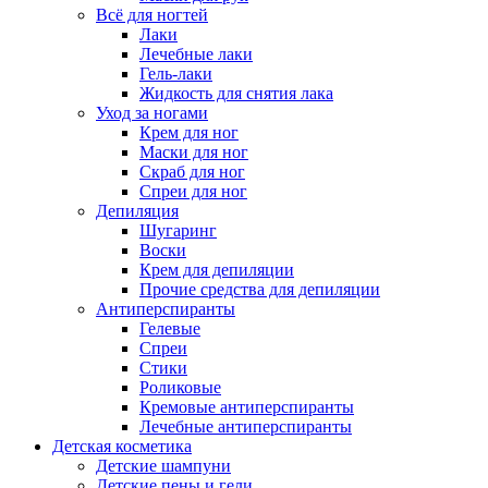
Всё для ногтей
Лаки
Лечебные лаки
Гель-лаки
Жидкость для снятия лака
Уход за ногами
Крем для ног
Маски для ног
Скраб для ног
Спреи для ног
Депиляция
Шугаринг
Воски
Крем для депиляции
Прочие средства для депиляции
Антиперспиранты
Гелевые
Спреи
Стики
Роликовые
Кремовые антиперспиранты
Лечебные антиперспиранты
Детская косметика
Детские шампуни
Детские пены и гели