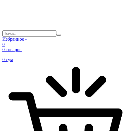
Избранное -
0
0 товаров
0
сум