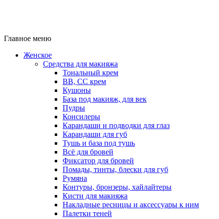
Главное меню
Женское
Средства для макияжа
Тональный крем
BB, CC крем
Кушоны
База под макияж, для век
Пудры
Консилеры
Карандаши и подводки для глаз
Карандаши для губ
Тушь и база под тушь
Всё для бровей
Фиксатор для бровей
Помады, тинты, блески для губ
Румяна
Контуры, бронзеры, хайлайтеры
Кисти для макияжа
Накладные ресницы и аксессуары к ним
Палетки теней