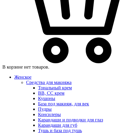
В корзине нет товаров.
Женское
Средства для макияжа
Тональный крем
BB, CC крем
Кушоны
База под макияж, для век
Пудры
Консилеры
Карандаши и подводки для глаз
Карандаши для губ
Тушь и база под тушь