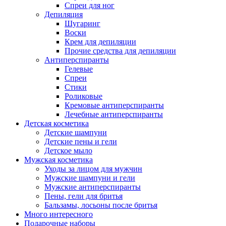
Спреи для ног
Депиляция
Шугаринг
Воски
Крем для депиляции
Прочие средства для депиляции
Антиперспиранты
Гелевые
Спреи
Стики
Роликовые
Кремовые антиперспиранты
Лечебные антиперспиранты
Детская косметика
Детские шампуни
Детские пены и гели
Детское мыло
Мужская косметика
Уходы за лицом для мужчин
Мужские шампуни и гели
Мужские антиперспиранты
Пены, гели для бритья
Бальзамы, лосьоны после бритья
Много интересного
Подарочные наборы