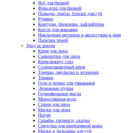
Всё для бровей
Фиксатор для бровей
Помады, тинты, блески для губ
Румяна
Контуры, бронзеры, хайлайтеры
Кисти для макияжа
Накладные ресницы и аксессуары к ним
Палетки теней
Уход за лицом
Крем для лица
Сыворотки для лица
Крем вокруг глаз
Солнцезащитный крем
Тонеры, эмульсии и эссенции
Тоники
Гели и пенки для умывания
Энзимные пудры
Гидрофильные масла
Мицеллярная вода
Спреи для лица
Маски для лица
Патчи
Скрабы, пилинги, скатки
Средства для проблемной кожи
Маски и бальзамы для губ