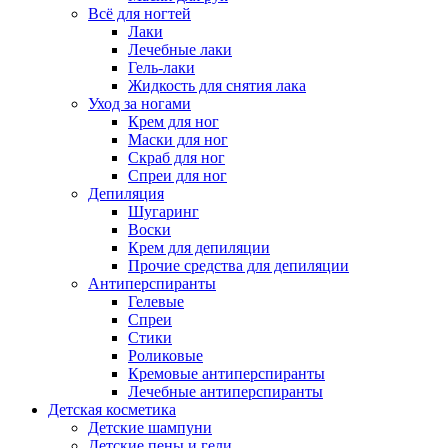
Всё для ногтей
Лаки
Лечебные лаки
Гель-лаки
Жидкость для снятия лака
Уход за ногами
Крем для ног
Маски для ног
Скраб для ног
Спреи для ног
Депиляция
Шугаринг
Воски
Крем для депиляции
Прочие средства для депиляции
Антиперспиранты
Гелевые
Спреи
Стики
Роликовые
Кремовые антиперспиранты
Лечебные антиперспиранты
Детская косметика
Детские шампуни
Детские пены и гели