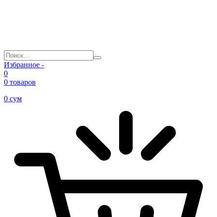
Избранное -
0
0 товаров
0
сум