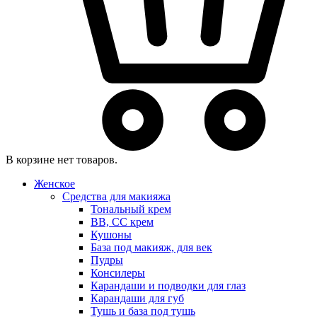
В корзине нет товаров.
Женское
Средства для макияжа
Тональный крем
BB, CC крем
Кушоны
База под макияж, для век
Пудры
Консилеры
Карандаши и подводки для глаз
Карандаши для губ
Тушь и база под тушь