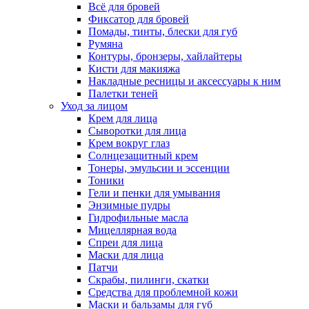
Всё для бровей
Фиксатор для бровей
Помады, тинты, блески для губ
Румяна
Контуры, бронзеры, хайлайтеры
Кисти для макияжа
Накладные ресницы и аксессуары к ним
Палетки теней
Уход за лицом
Крем для лица
Сыворотки для лица
Крем вокруг глаз
Солнцезащитный крем
Тонеры, эмульсии и эссенции
Тоники
Гели и пенки для умывания
Энзимные пудры
Гидрофильные масла
Мицеллярная вода
Спреи для лица
Маски для лица
Патчи
Скрабы, пилинги, скатки
Средства для проблемной кожи
Маски и бальзамы для губ