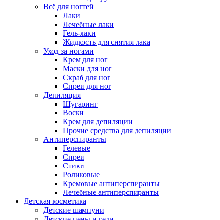
Всё для ногтей
Лаки
Лечебные лаки
Гель-лаки
Жидкость для снятия лака
Уход за ногами
Крем для ног
Маски для ног
Скраб для ног
Спреи для ног
Депиляция
Шугаринг
Воски
Крем для депиляции
Прочие средства для депиляции
Антиперспиранты
Гелевые
Спреи
Стики
Роликовые
Кремовые антиперспиранты
Лечебные антиперспиранты
Детская косметика
Детские шампуни
Детские пены и гели