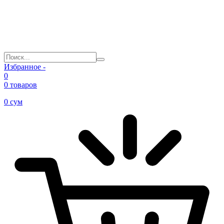
Избранное -
0
0 товаров
0
сум