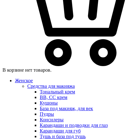
В корзине нет товаров.
Женское
Средства для макияжа
Тональный крем
BB, CC крем
Кушоны
База под макияж, для век
Пудры
Консилеры
Карандаши и подводки для глаз
Карандаши для губ
Тушь и база под тушь