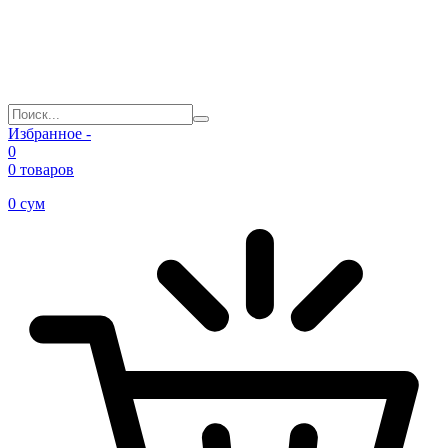
Избранное -
0
0 товаров
0
сум