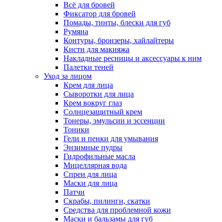
Всё для бровей
Фиксатор для бровей
Помады, тинты, блески для губ
Румяна
Контуры, бронзеры, хайлайтеры
Кисти для макияжа
Накладные ресницы и аксессуары к ним
Палетки теней
Уход за лицом
Крем для лица
Сыворотки для лица
Крем вокруг глаз
Солнцезащитный крем
Тонеры, эмульсии и эссенции
Тоники
Гели и пенки для умывания
Энзимные пудры
Гидрофильные масла
Мицеллярная вода
Спреи для лица
Маски для лица
Патчи
Скрабы, пилинги, скатки
Средства для проблемной кожи
Маски и бальзамы для губ