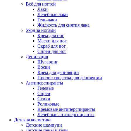
Всё для ногтей
Лаки
Лечебные лаки
Гель-лаки
Жидкость для снятия лака
Уход за ногами
Крем для ног
Маски для ног
Скраб для ног
Спреи для ног
Депиляция
Шугаринг
Воски
Крем для депиляции
Прочие средства для депиляции
Антиперспиранты
Гелевые
Спреи
Стики
Роликовые
Кремовые антиперспиранты
Лечебные антиперспиранты
Детская косметика
Детские шампуни
Детские пены и гели