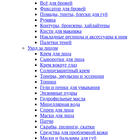
Всё для бровей
Фиксатор для бровей
Помады, тинты, блески для губ
Румяна
Контуры, бронзеры, хайлайтеры
Кисти для макияжа
Накладные ресницы и аксессуары к ним
Палетки теней
Уход за лицом
Крем для лица
Сыворотки для лица
Крем вокруг глаз
Солнцезащитный крем
Тонеры, эмульсии и эссенции
Тоники
Гели и пенки для умывания
Энзимные пудры
Гидрофильные масла
Мицеллярная вода
Спреи для лица
Маски для лица
Патчи
Скрабы, пилинги, скатки
Средства для проблемной кожи
Маски и бальзамы для губ