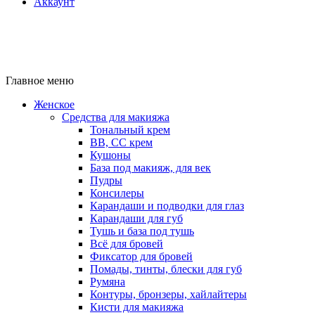
Аккаунт
Главное меню
Женское
Средства для макияжа
Тональный крем
BB, CC крем
Кушоны
База под макияж, для век
Пудры
Консилеры
Карандаши и подводки для глаз
Карандаши для губ
Тушь и база под тушь
Всё для бровей
Фиксатор для бровей
Помады, тинты, блески для губ
Румяна
Контуры, бронзеры, хайлайтеры
Кисти для макияжа