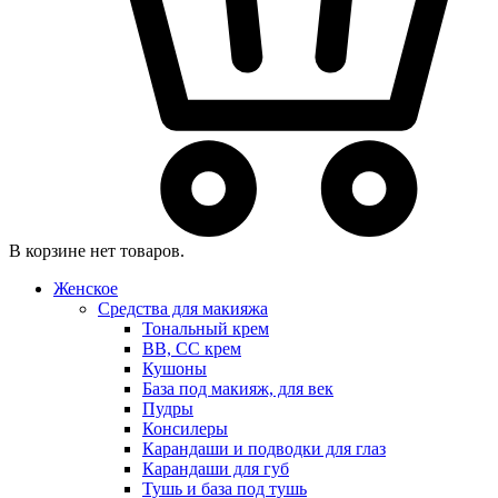
В корзине нет товаров.
Женское
Средства для макияжа
Тональный крем
BB, CC крем
Кушоны
База под макияж, для век
Пудры
Консилеры
Карандаши и подводки для глаз
Карандаши для губ
Тушь и база под тушь