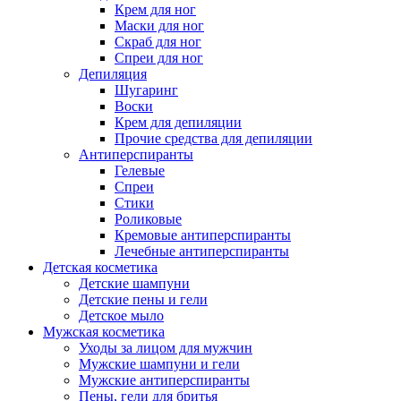
Крем для ног
Маски для ног
Скраб для ног
Спреи для ног
Депиляция
Шугаринг
Воски
Крем для депиляции
Прочие средства для депиляции
Антиперспиранты
Гелевые
Спреи
Стики
Роликовые
Кремовые антиперспиранты
Лечебные антиперспиранты
Детская косметика
Детские шампуни
Детские пены и гели
Детское мыло
Мужская косметика
Уходы за лицом для мужчин
Мужские шампуни и гели
Мужские антиперспиранты
Пены, гели для бритья