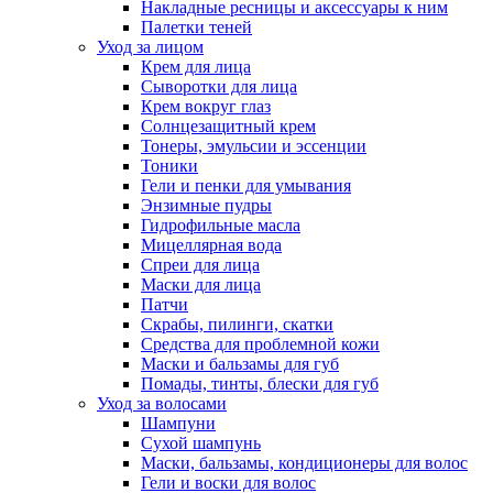
Накладные ресницы и аксессуары к ним
Палетки теней
Уход за лицом
Крем для лица
Сыворотки для лица
Крем вокруг глаз
Солнцезащитный крем
Тонеры, эмульсии и эссенции
Тоники
Гели и пенки для умывания
Энзимные пудры
Гидрофильные масла
Мицеллярная вода
Спреи для лица
Маски для лица
Патчи
Скрабы, пилинги, скатки
Средства для проблемной кожи
Маски и бальзамы для губ
Помады, тинты, блески для губ
Уход за волосами
Шампуни
Сухой шампунь
Маски, бальзамы, кондиционеры для волос
Гели и воски для волос