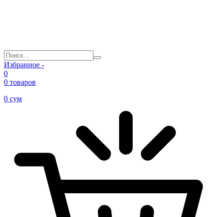
Избранное -
0
0 товаров
0
сум