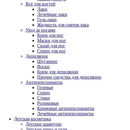
Всё для ногтей
Лаки
Лечебные лаки
Гель-лаки
Жидкость для снятия лака
Уход за ногами
Крем для ног
Маски для ног
Скраб для ног
Спреи для ног
Депиляция
Шугаринг
Воски
Крем для депиляции
Прочие средства для депиляции
Антиперспиранты
Гелевые
Спреи
Стики
Роликовые
Кремовые антиперспиранты
Лечебные антиперспиранты
Детская косметика
Детские шампуни
Детские пены и гели