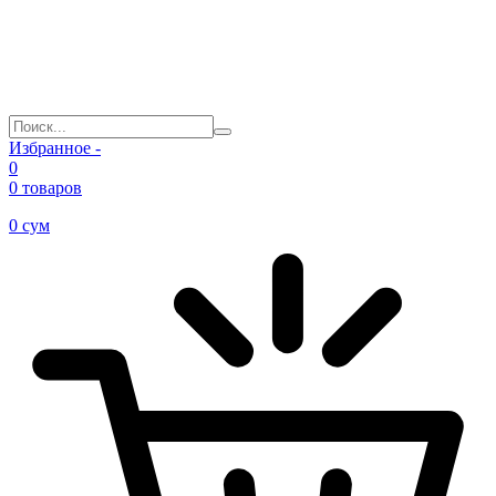
Избранное -
0
0 товаров
0
сум