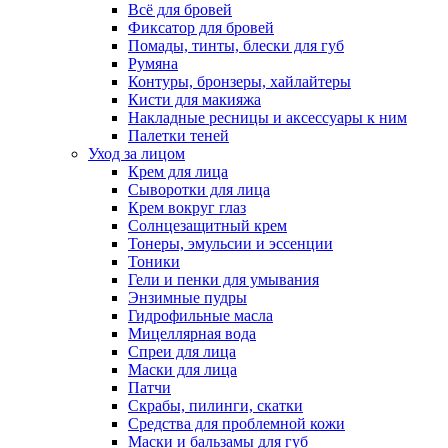
Всё для бровей
Фиксатор для бровей
Помады, тинты, блески для губ
Румяна
Контуры, бронзеры, хайлайтеры
Кисти для макияжа
Накладные ресницы и аксессуары к ним
Палетки теней
Уход за лицом
Крем для лица
Сыворотки для лица
Крем вокруг глаз
Солнцезащитный крем
Тонеры, эмульсии и эссенции
Тоники
Гели и пенки для умывания
Энзимные пудры
Гидрофильные масла
Мицеллярная вода
Спреи для лица
Маски для лица
Патчи
Скрабы, пилинги, скатки
Средства для проблемной кожи
Маски и бальзамы для губ