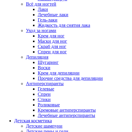
Всё для ногтей
Лаки
Лечебные лаки
Гель-лаки
Жидкость для снятия лака
Уход за ногами
Крем для ног
Маски для ног
Скраб для ног
Спреи для ног
Депиляция
Шугаринг
Воски
Крем для депиляции
Прочие средства для депиляции
Антиперспиранты
Гелевые
Спреи
Стики
Роликовые
Кремовые антиперспиранты
Лечебные антиперспиранты
Детская косметика
Детские шампуни
Детские пены и гели