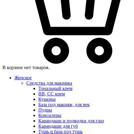
В корзине нет товаров.
Женское
Средства для макияжа
Тональный крем
BB, CC крем
Кушоны
База под макияж, для век
Пудры
Консилеры
Карандаши и подводки для глаз
Карандаши для губ
Тушь и база под тушь