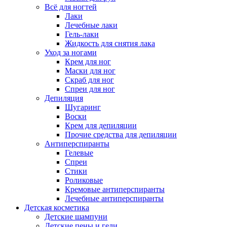
Всё для ногтей
Лаки
Лечебные лаки
Гель-лаки
Жидкость для снятия лака
Уход за ногами
Крем для ног
Маски для ног
Скраб для ног
Спреи для ног
Депиляция
Шугаринг
Воски
Крем для депиляции
Прочие средства для депиляции
Антиперспиранты
Гелевые
Спреи
Стики
Роликовые
Кремовые антиперспиранты
Лечебные антиперспиранты
Детская косметика
Детские шампуни
Детские пены и гели