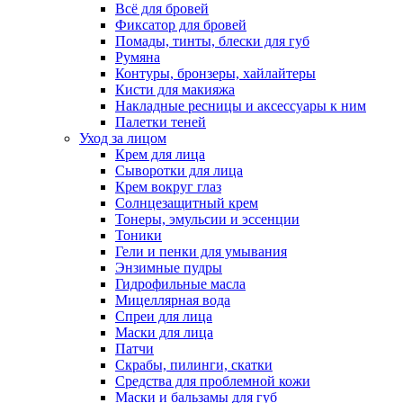
Всё для бровей
Фиксатор для бровей
Помады, тинты, блески для губ
Румяна
Контуры, бронзеры, хайлайтеры
Кисти для макияжа
Накладные ресницы и аксессуары к ним
Палетки теней
Уход за лицом
Крем для лица
Сыворотки для лица
Крем вокруг глаз
Солнцезащитный крем
Тонеры, эмульсии и эссенции
Тоники
Гели и пенки для умывания
Энзимные пудры
Гидрофильные масла
Мицеллярная вода
Спреи для лица
Маски для лица
Патчи
Скрабы, пилинги, скатки
Средства для проблемной кожи
Маски и бальзамы для губ