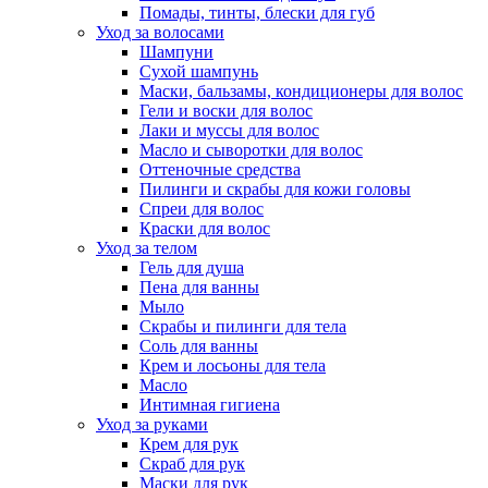
Помады, тинты, блески для губ
Уход за волосами
Шампуни
Сухой шампунь
Маски, бальзамы, кондиционеры для волос
Гели и воски для волос
Лаки и муссы для волос
Масло и сыворотки для волос
Оттеночные средства
Пилинги и скрабы для кожи головы
Спреи для волос
Краски для волос
Уход за телом
Гель для душа
Пена для ванны
Мыло
Скрабы и пилинги для тела
Соль для ванны
Крем и лосьоны для тела
Масло
Интимная гигиена
Уход за руками
Крем для рук
Скраб для рук
Маски для рук