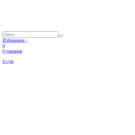
Избранное -
0
0 товаров
0
сум