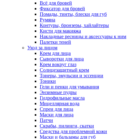
Всё для бровей
Фиксатор для бровей
Помады, тинты, блески для губ
Румяна
Контуры, бронзеры, хайлайтеры
Кисти для макияжа
Накладные ресницы и аксессуары к ним
Палетки теней
Уход за лицом
Крем для лица
Сыворотки для лица
Крем вокруг глаз
Солнцезащитный крем
Тонеры, эмульсии и эссенции
Тоники
Гели и пенки для умывания
Энзимные пудры
Гидрофильные масла
Мицеллярная вода
Спреи для лица
Маски для лица
Патчи
Скрабы, пилинги, скатки
Средства для проблемной кожи
Маски и бальзамы для губ