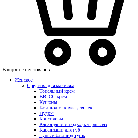
В корзине нет товаров.
Женское
Средства для макияжа
Тональный крем
BB, CC крем
Кушоны
База под макияж, для век
Пудры
Консилеры
Карандаши и подводки для глаз
Карандаши для губ
Тушь и база под тушь