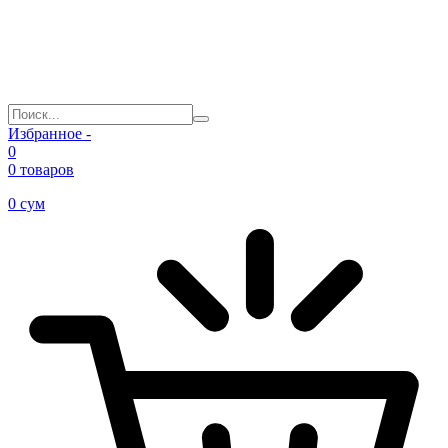
Избранное -
0
0 товаров
0
сум