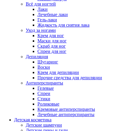
Всё для ногтей
Лаки
Лечебные лаки
Гель-лаки
Жидкость для снятия лака
Уход за ногами
Крем для ног
Маски для ног
Скраб для ног
Спреи для ног
Депиляция
Шугаринг
Воски
Крем для депиляции
Прочие средства для депиляции
Антиперспиранты
Гелевые
Спреи
Стики
Роликовые
Кремовые антиперспиранты
Лечебные антиперспиранты
Детская косметика
Детские шампуни
Детские пены и гели