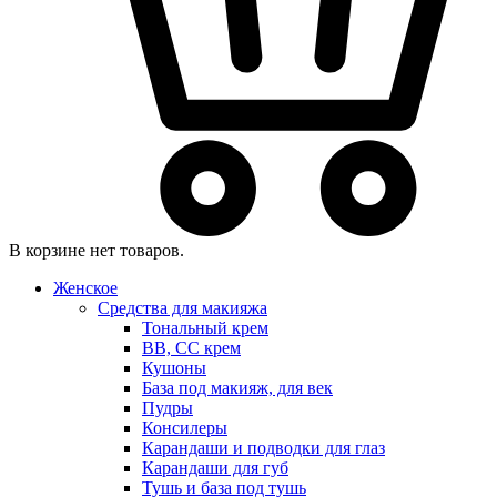
В корзине нет товаров.
Женское
Средства для макияжа
Тональный крем
BB, CC крем
Кушоны
База под макияж, для век
Пудры
Консилеры
Карандаши и подводки для глаз
Карандаши для губ
Тушь и база под тушь