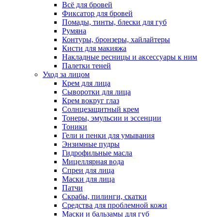
Всё для бровей
Фиксатор для бровей
Помады, тинты, блески для губ
Румяна
Контуры, бронзеры, хайлайтеры
Кисти для макияжа
Накладные ресницы и аксессуары к ним
Палетки теней
Уход за лицом
Крем для лица
Сыворотки для лица
Крем вокруг глаз
Солнцезащитный крем
Тонеры, эмульсии и эссенции
Тоники
Гели и пенки для умывания
Энзимные пудры
Гидрофильные масла
Мицеллярная вода
Спреи для лица
Маски для лица
Патчи
Скрабы, пилинги, скатки
Средства для проблемной кожи
Маски и бальзамы для губ