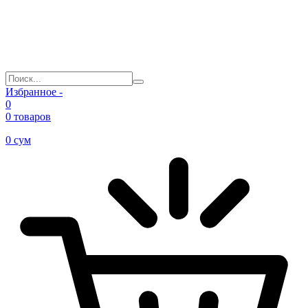
Избранное -
0
0 товаров
0
сум