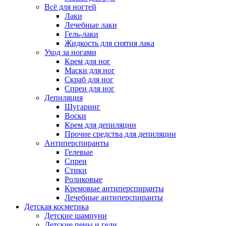
Всё для ногтей
Лаки
Лечебные лаки
Гель-лаки
Жидкость для снятия лака
Уход за ногами
Крем для ног
Маски для ног
Скраб для ног
Спреи для ног
Депиляция
Шугаринг
Воски
Крем для депиляции
Прочие средства для депиляции
Антиперспиранты
Гелевые
Спреи
Стики
Роликовые
Кремовые антиперспиранты
Лечебные антиперспиранты
Детская косметика
Детские шампуни
Детские пены и гели