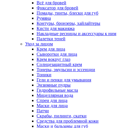
Всё для бровей
Фиксатор для бровей
Помады, тинты, блески для губ
Румяна
Контуры, бронзеры, хайлайтеры
Кисти для макияжа
Накладные ресницы и аксессуары к ним
Палетки теней
Уход за лицом
Крем для лица
Сыворотки для лица
Крем вокруг глаз
Солнцезащитный крем
Тонеры, эмульсии и эссенции
Тоники
Гели и пенки для умывания
Энзимные пудры
Гидрофильные масла
Мицеллярная вода
Спреи для лица
Маски для лица
Патчи
Скрабы, пилинги, скатки
Средства для проблемной кожи
Маски и бальзамы для губ