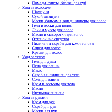
Помады, тинты, блески для губ
Уход за волосами
Шампуни
Сухой шампунь
Маски, бальзамы, кондиционеры для волос
Гели и воски для волос
Лаки и муссы для волос
Масло и сыворотки для волос
Оттеночные средства
Пилинги и скрабы для кожи головы
Спреи для волос
Краски для волос
Уход за телом
Гель для душа
Пена для ванны
Мыло
Скрабы и пилинги для тела
Соль для ванны
Крем и лосьоны для тела
Масло
Интимная гигиена
Уход за руками
Крем для рук
Скраб для рук
Маски для рук