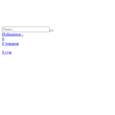
Избранное -
0
0 товаров
0
сум