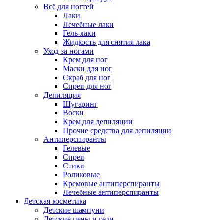
Всё для ногтей
Лаки
Лечебные лаки
Гель-лаки
Жидкость для снятия лака
Уход за ногами
Крем для ног
Маски для ног
Скраб для ног
Спреи для ног
Депиляция
Шугаринг
Воски
Крем для депиляции
Прочие средства для депиляции
Антиперспиранты
Гелевые
Спреи
Стики
Роликовые
Кремовые антиперспиранты
Лечебные антиперспиранты
Детская косметика
Детские шампуни
Детские пены и гели