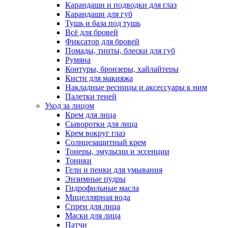
Карандаши и подводки для глаз
Карандаши для губ
Тушь и база под тушь
Всё для бровей
Фиксатор для бровей
Помады, тинты, блески для губ
Румяна
Контуры, бронзеры, хайлайтеры
Кисти для макияжа
Накладные ресницы и аксессуары к ним
Палетки теней
Уход за лицом
Крем для лица
Сыворотки для лица
Крем вокруг глаз
Солнцезащитный крем
Тонеры, эмульсии и эссенции
Тоники
Гели и пенки для умывания
Энзимные пудры
Гидрофильные масла
Мицеллярная вода
Спреи для лица
Маски для лица
Патчи