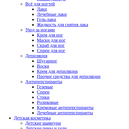
Всё для ногтей
Лаки
Лечебные лаки
Гель-лаки
Жидкость для снятия лака
Уход за ногами
Крем для ног
Маски для ног
Скраб для ног
Спреи для ног
Депиляция
Шугаринг
Воски
Крем для депиляции
Прочие средства для депиляции
Антиперспиранты
Гелевые
Спреи
Стики
Роликовые
Кремовые антиперспиранты
Лечебные антиперспиранты
Детская косметика
Детские шампуни
Детские пены и гели