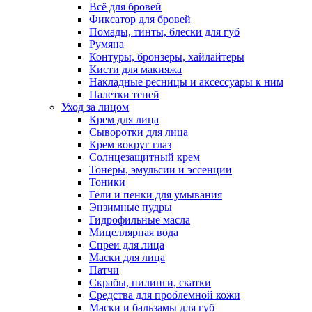
Всё для бровей
Фиксатор для бровей
Помады, тинты, блески для губ
Румяна
Контуры, бронзеры, хайлайтеры
Кисти для макияжа
Накладные ресницы и аксессуары к ним
Палетки теней
Уход за лицом
Крем для лица
Сыворотки для лица
Крем вокруг глаз
Солнцезащитный крем
Тонеры, эмульсии и эссенции
Тоники
Гели и пенки для умывания
Энзимные пудры
Гидрофильные масла
Мицеллярная вода
Спреи для лица
Маски для лица
Патчи
Скрабы, пилинги, скатки
Средства для проблемной кожи
Маски и бальзамы для губ