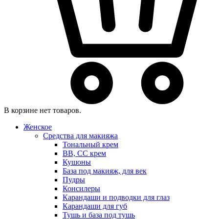
В корзине нет товаров.
Женское
Средства для макияжа
Тональный крем
BB, CC крем
Кушоны
База под макияж, для век
Пудры
Консилеры
Карандаши и подводки для глаз
Карандаши для губ
Тушь и база под тушь