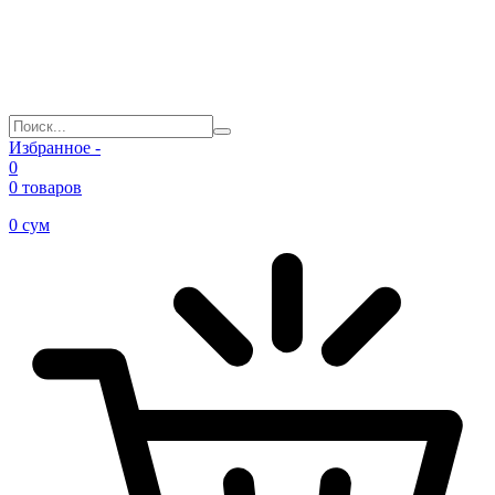
Избранное -
0
0 товаров
0
сум