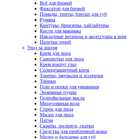
Всё для бровей
Фиксатор для бровей
Помады, тинты, блески для губ
Румяна
Контуры, бронзеры, хайлайтеры
Кисти для макияжа
Накладные ресницы и аксессуары к ним
Палетки теней
Уход за лицом
Крем для лица
Сыворотки для лица
Крем вокруг глаз
Солнцезащитный крем
Тонеры, эмульсии и эссенции
Тоники
Гели и пенки для умывания
Энзимные пудры
Гидрофильные масла
Мицеллярная вода
Спреи для лица
Маски для лица
Патчи
Скрабы, пилинги, скатки
Средства для проблемной кожи
Маски и бальзамы для губ