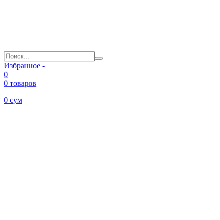
Избранное -
0
0 товаров
0
сум