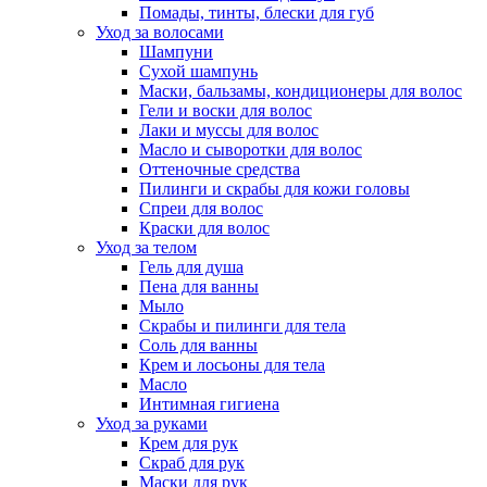
Помады, тинты, блески для губ
Уход за волосами
Шампуни
Сухой шампунь
Маски, бальзамы, кондиционеры для волос
Гели и воски для волос
Лаки и муссы для волос
Масло и сыворотки для волос
Оттеночные средства
Пилинги и скрабы для кожи головы
Спреи для волос
Краски для волос
Уход за телом
Гель для душа
Пена для ванны
Мыло
Скрабы и пилинги для тела
Соль для ванны
Крем и лосьоны для тела
Масло
Интимная гигиена
Уход за руками
Крем для рук
Скраб для рук
Маски для рук