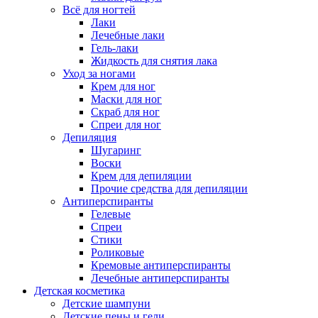
Всё для ногтей
Лаки
Лечебные лаки
Гель-лаки
Жидкость для снятия лака
Уход за ногами
Крем для ног
Маски для ног
Скраб для ног
Спреи для ног
Депиляция
Шугаринг
Воски
Крем для депиляции
Прочие средства для депиляции
Антиперспиранты
Гелевые
Спреи
Стики
Роликовые
Кремовые антиперспиранты
Лечебные антиперспиранты
Детская косметика
Детские шампуни
Детские пены и гели