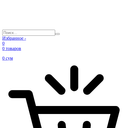
Избранное -
0
0 товаров
0
сум