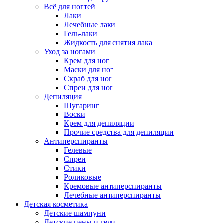
Всё для ногтей
Лаки
Лечебные лаки
Гель-лаки
Жидкость для снятия лака
Уход за ногами
Крем для ног
Маски для ног
Скраб для ног
Спреи для ног
Депиляция
Шугаринг
Воски
Крем для депиляции
Прочие средства для депиляции
Антиперспиранты
Гелевые
Спреи
Стики
Роликовые
Кремовые антиперспиранты
Лечебные антиперспиранты
Детская косметика
Детские шампуни
Детские пены и гели