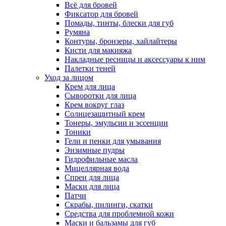
Всё для бровей
Фиксатор для бровей
Помады, тинты, блески для губ
Румяна
Контуры, бронзеры, хайлайтеры
Кисти для макияжа
Накладные ресницы и аксессуары к ним
Палетки теней
Уход за лицом
Крем для лица
Сыворотки для лица
Крем вокруг глаз
Солнцезащитный крем
Тонеры, эмульсии и эссенции
Тоники
Гели и пенки для умывания
Энзимные пудры
Гидрофильные масла
Мицеллярная вода
Спреи для лица
Маски для лица
Патчи
Скрабы, пилинги, скатки
Средства для проблемной кожи
Маски и бальзамы для губ