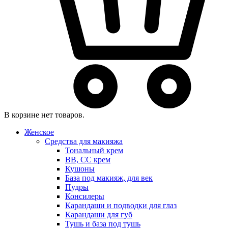
В корзине нет товаров.
Женское
Средства для макияжа
Тональный крем
BB, CC крем
Кушоны
База под макияж, для век
Пудры
Консилеры
Карандаши и подводки для глаз
Карандаши для губ
Тушь и база под тушь